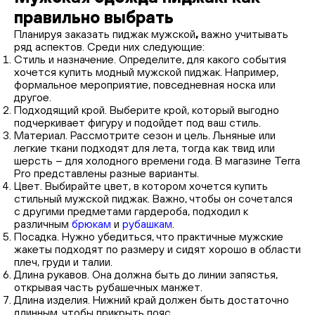
правильно выбрать
Планируя заказать пиджак мужской
,
важно учитывать
ряд аспектов. Среди них следующие:
Стиль и назначение. Определите, для какого события
хочется купить модный мужской пиджак. Например,
формальное мероприятие, повседневная носка или
другое.
Подходящий крой. Выберите крой, который выгодно
подчеркивает фигуру и подойдет под ваш стиль.
Материал. Рассмотрите сезон и цель. Льняные или
легкие ткани подходят для лета, тогда как твид или
шерсть – для холодного времени года. В магазине Terra
Pro представлены разные варианты.
Цвет. Выбирайте цвет, в котором хочется купить
стильный мужской пиджак. Важно, чтобы он сочетался
с другими предметами гардероба, подходил к
различным
брюкам
и
рубашкам
.
Посадка. Нужно убедиться, что практичные мужские
жакеты
подходят по размеру и сидят хорошо в области
плеч, груди и талии.
Длина рукавов. Она должна быть до линии запястья,
открывая часть рубашечных манжет.
Длина изделия. Нижний край должен быть достаточно
длинным, чтобы прикрыть пояс.