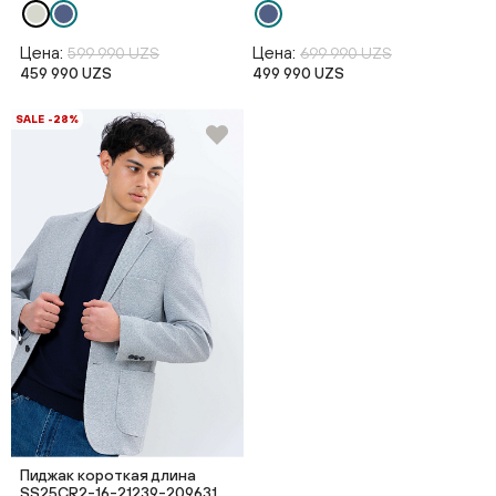
Цена:
Цена:
599 990 UZS
699 990 UZS
459 990 UZS
499 990 UZS
SALE -28%
Пиджак короткая длина
SS25CR2-16-21239-209631