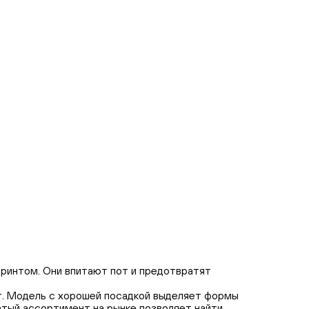
принтом. Они впитают пот и предотвратят
эт. Модель с хорошей посадкой выделяет формы
гатый ассортимент на рынке позволяет найти