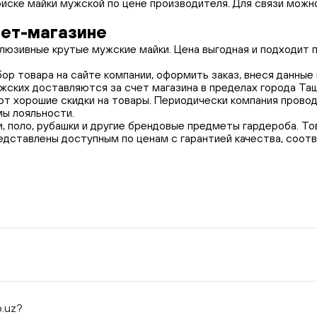
ске майки мужской по цене производителя. Для связи можн
нет-магазине
клюзивные крутые мужские майки. Цена выгодная и подходит
ор товара на сайте компании, оформить заказ, внеся данные 
жских доставляются за счет магазина в пределах города Та
т хорошие скидки на товары. Периодически компания провод
ы лояльности.
и, поло, рубашки и другие брендовые предметы гардероба. 
представлены доступным по ценам с гарантией качества, соо
o.uz?