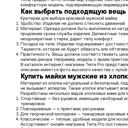
комфортную модель, подчеркивающую индивидуаль
Как выбрать подходящую вещь
Критерии для выбора красивой мужской майки:
Удобство. Изделие не должно стеснять движений.
Материал. Одежда должна быть выполнена из нату
продления срока службы изделия. Деликатные ткан
неоднократные стирки, дарит телу комфорт.
Посадка на теле. Изделие подчеркивает достоинст
Ташкенте, которая не будет обвисать или обтягиват
Практичность. Вещь должна соответствовать цели: 
наличии декора. Например, модель с ярким принто
В каталоге интернет-магазина Terra Pro представле
описании имеется фото высокого качества с лупой.
Купить майки мужские из хлоп
Материал из хлопка натуральный и безопасный, по
не вызывает аллергии. Также хлопок впитывает вл
Разработаны несколько видов хлопковых маек для 
Спортивные — без рукавов, имеющие свободный или
тренировок.
Повседневные — с принтами, рисунками.
Для творческой молодежи — трендовые красивые 
Классические — теплые, удобные модели для носки
Ассортимент онлайн-магазина Terra Pro постоянн