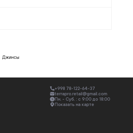
Джинсы
+998 78-122-64-37
terrapro.retail@gmail.com
Пн. - Суб. : с 9:00 до 18:00
Показать на карте