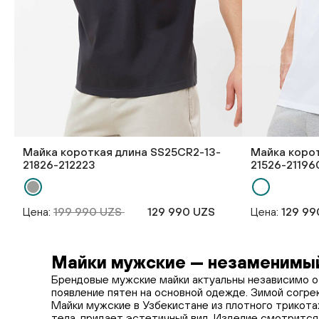
Майка короткая длина SS25CR2-13-
Майка корот
21826-212223
21526-21196
Цена:
199 990 UZS
129 990 UZS
Цена:
129 99
Майки мужские — незаменимый
Брендовые мужские майки актуальны независимо о
появление пятен на основной одежде. Зимой согре
Майки мужские в Узбекистане из плотного трикот
тела, придает эстетичный вид. Изделие смотрится