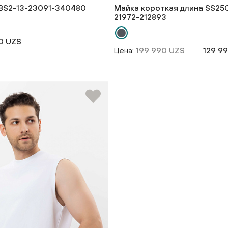
BS2-13-23091-340480
Майка короткая длина SS25
21972-212893
0 UZS
Цена:
199 990 UZS
129 9