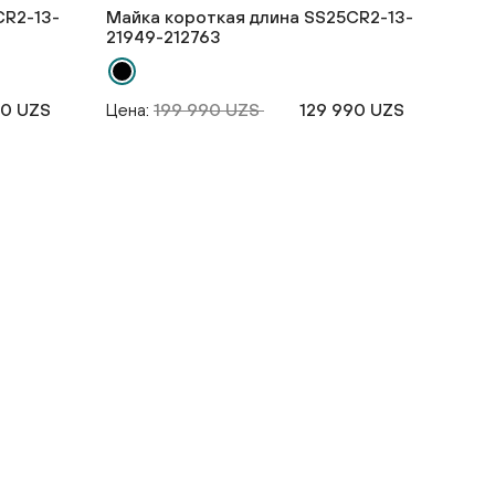
CR2-13-
Майка короткая длина SS25CR2-13-
21949-212763
90 UZS
Цена:
199 990 UZS
129 990 UZS