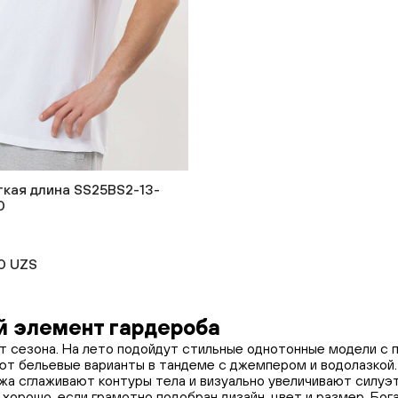
кая длина SS25BS2-13-
0
0 UZS
 элемент гардероба
т сезона. На лето подойдут стильные однотонные модели с 
ют бельевые варианты в тандеме с джемпером и водолазкой.
ажа сглаживают контуры тела и визуально увеличивают силу
 хорошо, если грамотно подобран дизайн, цвет и размер. Бо