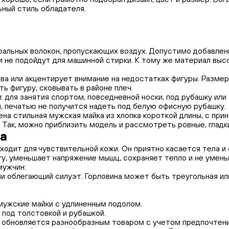
ный стиль обладателя.
ральных волокон, пропускающих воздух. Допустимо добавлен
и не подойдут для машинной стирки. К тому же материал выс
ва или акцентирует внимание на недостатках фигуры. Разме
ь фигуру, сковывать в районе плеч.
для занятия спортом, повседневной носки, под рубашку или 
м, печатью не получится надеть под белую офисную рубашку.
на стильная мужская майка из хлопка короткой длины, с прин
 Так, можно приблизить модель и рассмотреть ровные, гладк
ка
дходит для чувствительной кожи. Он приятно касается тела 
агу, уменьшает напряжение мышц, сохраняет тепло и не умень
мужчин:
 облегающий силуэт. Горловина может быть треугольная или
мужские майки с удлиненным подолом.
 под толстовкой и рубашкой.
о обновляется разнообразным товаром с учетом предпочтени