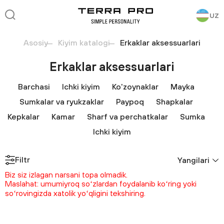
UZ
Asosiy
Kiyim katalogi
Erkaklar aksessuarlari
Erkaklar aksessuarlari
Barchasi
Ichki kiyim
Ko'zoynaklar
Mayka
Sumkalar va ryukzaklar
Paypoq
Shapkalar
Kepkalar
Kamar
Sharf va perchatkalar
Sumka
Ichki kiyim
Filtr
Yangilari
Biz siz izlagan narsani topa olmadik.
Maslahat: umumiyroq soʻzlardan foydalanib koʻring yoki
soʻrovingizda xatolik yoʻqligini tekshiring.