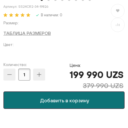
Артикул:
SS24CR2-34-19826
В избран
В наличии:
0
Размер
В сравне
ТАБЛИЦА РАЗМЕРОВ
Цвет
Количество:
Цена:
199 990 UZS
379 990 UZS
Добавить в корзину