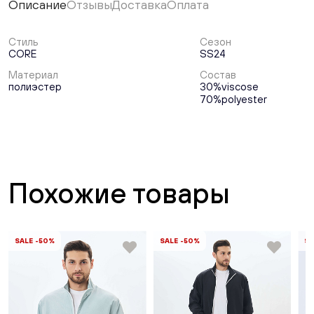
Описание
Отзывы
Доставка
Оплата
Стиль
Сезон
CORE
SS24
Материал
Состав
полиэстер
30%viscose
70%polyester
Похожие товары
SALE -50%
SALE -50%
SA