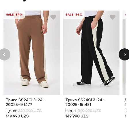
SALE -54%
SALE -54%
SA
Трико SS24CL3-24-
Трико SS24CL3-24-
Д
20025-151477
20025-151481
1
Цена:
Цена:
Ц
329 990 UZS
329 990 UZS
149 990 UZS
149 990 UZS
14