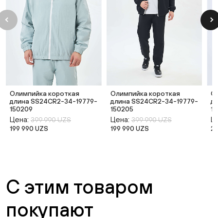
Олимпийка короткая
Олимпийка короткая
О
длина SS24CR2-34-19779-
длина SS24CR2-34-19779-
д
150209
150205
19
Цена:
Цена:
Ц
399 990 UZS
399 990 UZS
199 990 UZS
199 990 UZS
2
С этим товаром
покупают