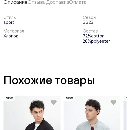
Описание
Отзывы
Доставка
Оплата
Стиль
Сезон
sport
SS23
Материал
Состав
Хлопок
72%cotton
28%polyester
Похожие товары
NEW
NEW
N