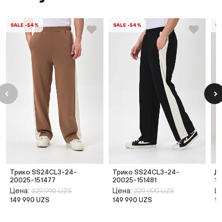
SALE -54%
SALE -54%
SA
Трико SS24CL3-24-
Трико SS24CL3-24-
Д
20025-151477
20025-151481
1
Цена:
Цена:
Ц
329 990 UZS
329 990 UZS
149 990 UZS
149 990 UZS
14