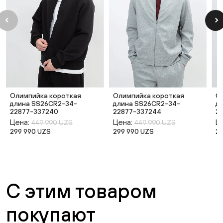
Олимпийка короткая
Олимпийка короткая
О
длина SS26CR2-34-
длина SS26CR2-34-
д
22877-337240
22877-337244
2
Цена:
Цена:
Ц
449 990 UZS
449 990 UZS
299 990 UZS
299 990 UZS
2
С этим товаром
покупают