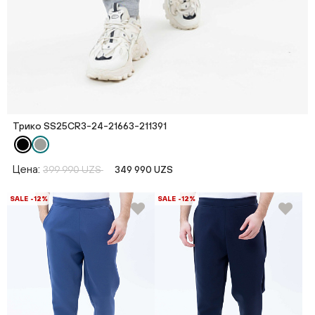
Трико SS25CR3-24-21663-211391
Цена:
399 990 UZS
349 990 UZS
SALE -12%
SALE -12%