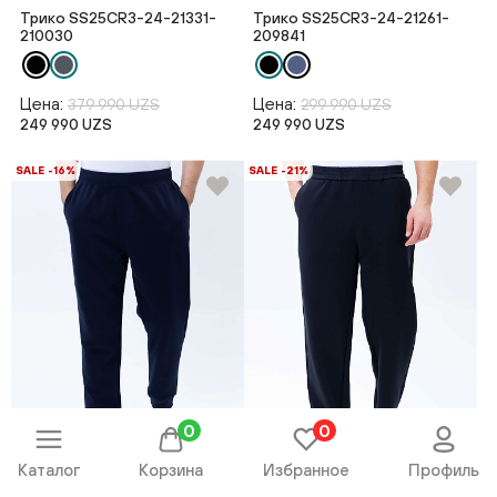
Трико SS25CR3-24-21331-
Трико SS25CR3-24-21261-
210030
209841
Цена:
Цена:
379 990 UZS
299 990 UZS
249 990 UZS
249 990 UZS
SALE -16%
SALE -21%
0
0
Каталог
Корзина
Избранное
Профиль