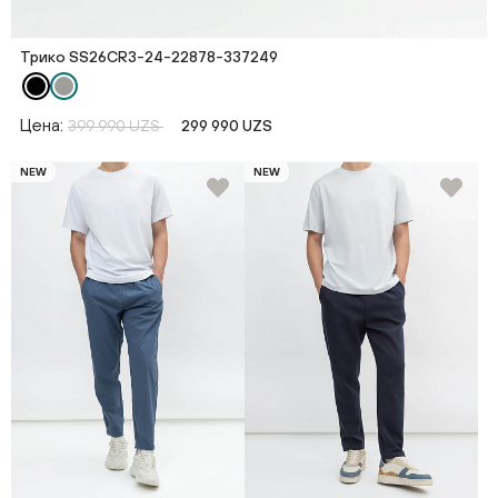
Трико SS26CR3-24-22878-337249
Цена:
399 990 UZS
299 990 UZS
NEW
NEW