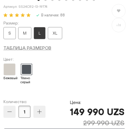
Артикул:
SS24CR2-13-19774
В избран
В наличии:
88
Размер
В сравне
S
M
L
XL
ТАБЛИЦА РАЗМЕРОВ
Цвет
Бежевый
Тёмно
серый
Количество:
Цена:
149 990 UZS
299 990 UZS