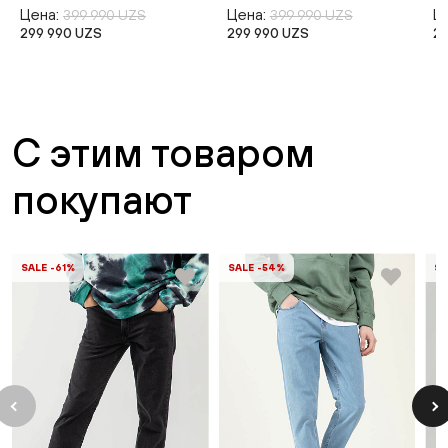
Цена:
Цена:
Ц
399 990 UZS
399 990 UZS
299 990 UZS
299 990 UZS
2
С этим товаром
покупают
SALE -61%
SALE -54%
SA