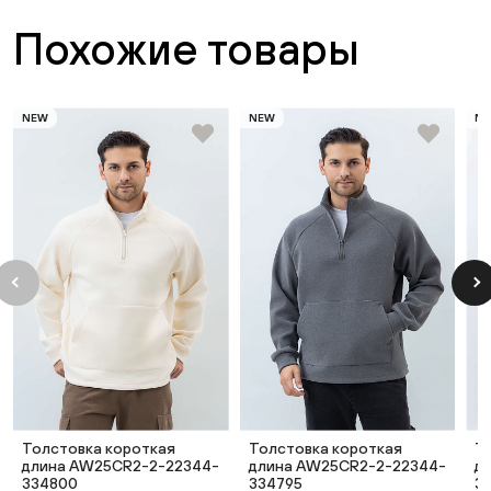
Похожие товары
NEW
NEW
N
Толстовка короткая
Толстовка короткая
Т
длина AW25CR2-2-22344-
длина AW25CR2-2-22344-
д
334800
334795
3