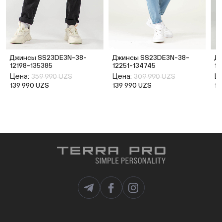
Джинсы SS23DE3N-38-
Джинсы SS23DE3N-38-
Д
12198-135385
12251-134745
12
Цена:
Цена:
Ц
359 990 UZS
309 990 UZS
139 990 UZS
139 990 UZS
13