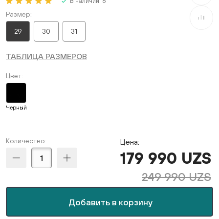
В наличии:
8
Размер
В сравне
29
30
31
ТАБЛИЦА РАЗМЕРОВ
Цвет
Черный
Количество:
Цена:
179 990 UZS
249 990 UZS
Добавить в корзину