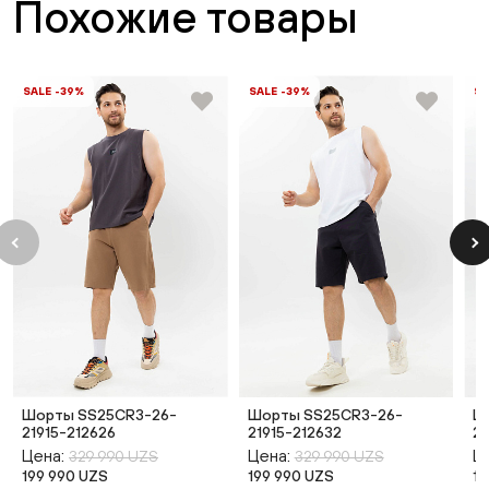
Похожие товары
SALE -39%
SALE -39%
SA
Шорты SS25CR3-26-
Шорты SS25CR3-26-
Ш
21915-212626
21915-212632
2
Цена:
Цена:
Ц
329 990 UZS
329 990 UZS
199 990 UZS
199 990 UZS
19