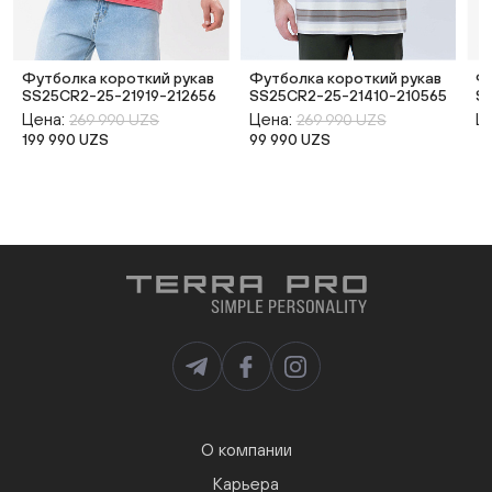
Футболка короткий рукав
Футболка короткий рукав
Ф
SS25CR2-25-21919-212656
SS25CR2-25-21410-210565
S
Цена:
Цена:
Ц
269 990 UZS
269 990 UZS
199 990 UZS
99 990 UZS
О компании
Карьера