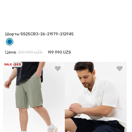
Шорты SS25CR3-26-21979-212945
Цена:
299 990 UZS
199 990 UZS
SALE -24%