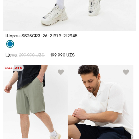
Шорты SS25CR3-26-21979-212945
Цена:
299 990 UZS
199 990 UZS
SALE -24%