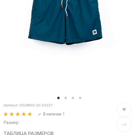
Артикул:
SS24BS3-26-20227
В избран
В наличии:
1
Размер
В сравне
ТАБЛИЦА РАЗМЕРОВ