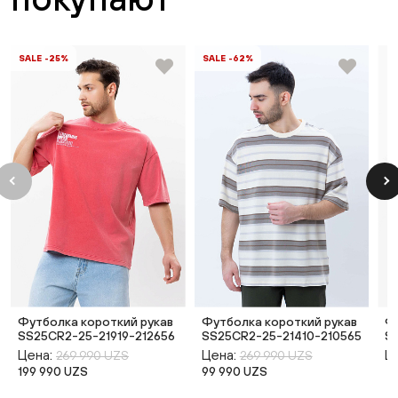
SALE -25%
SALE -62%
Футболка короткий рукав
Футболка короткий рукав
Ф
SS25CR2-25-21919-212656
SS25CR2-25-21410-210565
S
Цена:
Цена:
Ц
269 990 UZS
269 990 UZS
199 990 UZS
99 990 UZS