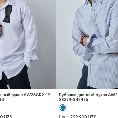
инный рукав AW26CR2-19-
Рубашка длинный рукав AW2
80
23274-342475
90 UZS
Цена:
299 990 UZS