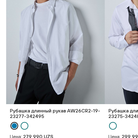
Рубашка длинный рукав AW26CR2-19-
Рубашка дл
23277-342495
23275-3424
Цена:
279 990 UZS
Цена:
299 9