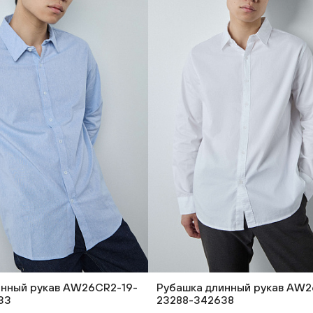
инный рукав AW26CR2-19-
Рубашка длинный рукав AW2
33
23288-342638