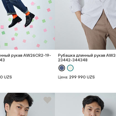
инный рукав AW26CR2-19-
Рубашка длинный рукав AW2
43
23442-344348
90 UZS
Цена:
299 990 UZS