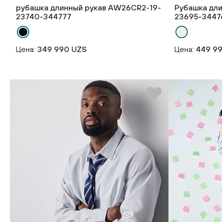
рубашка длинный рукав AW26CR2-19-
Рубашка дл
23740-344777
23695-3447
Цена:
349 990 UZS
Цена:
449 9