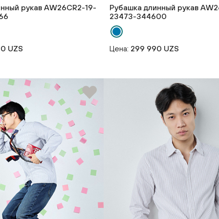
инный рукав AW26CR2-19-
Рубашка длинный рукав AW2
66
23473-344600
90 UZS
Цена:
299 990 UZS