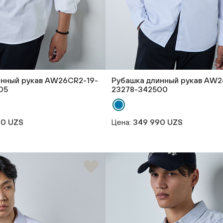
инный рукав AW26CR2-19-
Рубашка длинный рукав AW2
05
23278-342500
90 UZS
Цена:
349 990 UZS