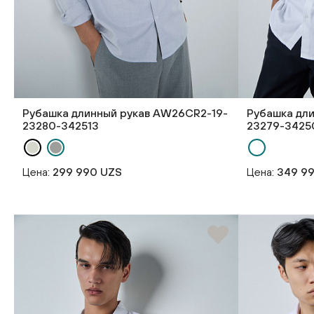
Рубашка длинный рукав AW26CR2-19-
Рубашка дл
23280-342513
23279-3425
Цена:
299 990 UZS
Цена:
349 9