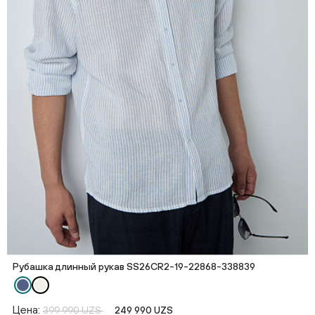
Рубашка длинный рукав SS26CR2-19-22868-338839
Цена:
399 990 UZS
249 990 UZS