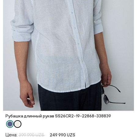
Рубашка длинный рукав SS26CR2-19-22868-338839
Цена:
399 990 UZS
249 990 UZS