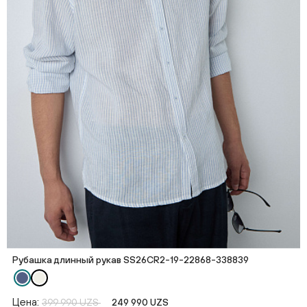
Рубашка длинный рукав SS26CR2-19-22868-338839
Цена:
399 990 UZS
249 990 UZS