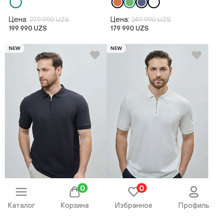
Цена:
Цена:
279 990 UZS
249 990 UZS
199 990 UZS
179 990 UZS
NEW
NEW
0
0
Поло короткий рукав
Поло короткий рукав
Каталог
Корзина
Избранное
Профиль
SS26BS2-17-22695-338538
SS26BS2-17-22695-338543