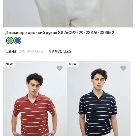
Джемпер короткий рукав SS26CR2-29-22876-338852
Цена:
299 990 UZS
99 990 UZS
NEW
NEW