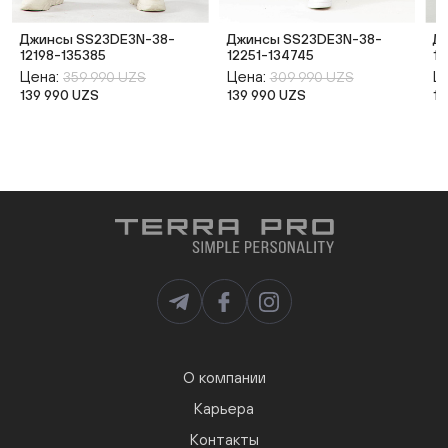
Джинсы SS23DE3N-38-
Джинсы SS23DE3N-38-
Д
12198-135385
12251-134745
12
Цена:
Цена:
Ц
359 990 UZS
309 990 UZS
139 990 UZS
139 990 UZS
13
О компании
Карьера
Контакты