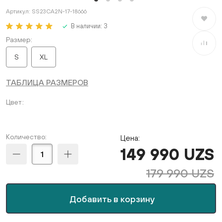
Артикул:
SS23CA2N-17-18666
В избран
В наличии:
3
Размер
В сравне
S
XL
ТАБЛИЦА РАЗМЕРОВ
Цвет
Количество:
Цена:
149 990 UZS
179 990 UZS
Добавить в корзину