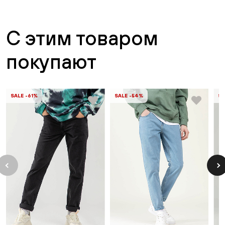
С этим товаром
покупают
SALE -61%
SALE -54%
SA