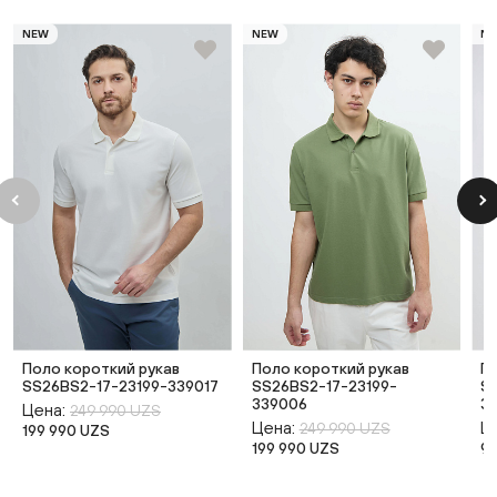
NEW
NEW
N
Поло короткий рукав
Поло короткий рукав
П
SS26BS2-17-23199-339017
SS26BS2-17-23199-
S
339006
3
Цена:
249 990 UZS
Цена:
Ц
249 990 UZS
199 990 UZS
199 990 UZS
9