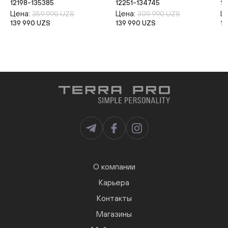
12198-135385
12251-134745
12
Цена:
Цена:
Ц
359 990 UZS
309 990 UZS
139 990 UZS
139 990 UZS
13
О компании
Карьера
Контакты
Магазины