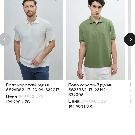
Поло короткий рукав
Поло короткий рукав
П
SS26BS2-17-23199-339017
SS26BS2-17-23199-
S
339006
3
Цена:
249 990 UZS
Цена:
Ц
249 990 UZS
199 990 UZS
199 990 UZS
9