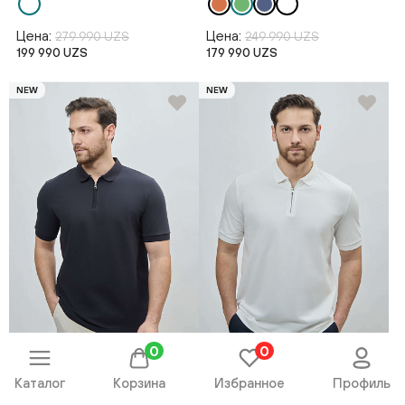
Цена:
Цена:
279 990 UZS
249 990 UZS
199 990 UZS
179 990 UZS
NEW
NEW
0
0
Поло короткий рукав
Поло короткий рукав
Каталог
Корзина
Избранное
Профиль
SS26BS2-17-22695-338538
SS26BS2-17-22695-338543