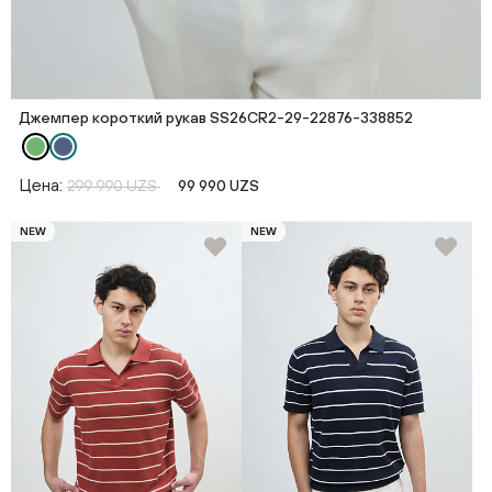
Джемпер короткий рукав SS26CR2-29-22876-338852
Цена:
299 990 UZS
99 990 UZS
NEW
NEW