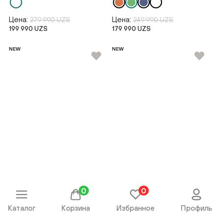
Цена:
Цена:
279 990 UZS
249 990 UZS
199 990 UZS
179 990 UZS
NEW
NEW
0
0
Поло короткий рукав
Поло короткий рукав
Каталог
Корзина
Избранное
Профиль
SS26BS2-17-22695-338538
SS26BS2-17-22695-338543