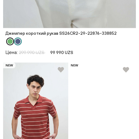
Джемпер короткий рукав SS26CR2-29-22876-338852
Цена:
299 990 UZS
99 990 UZS
NEW
NEW