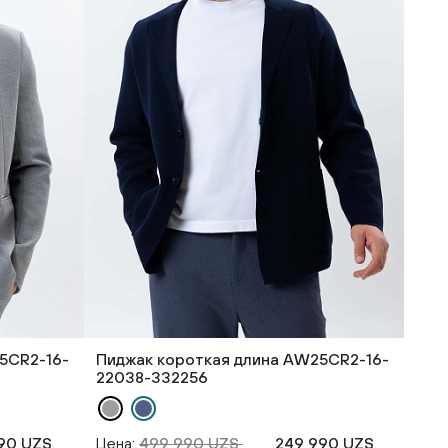
5CR2-16-
Пиджак короткая длина AW25CR2-16-
22038-332256
90 UZS
Цена:
499 990 UZS
249 990 UZS