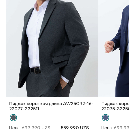
Пиджак короткая длина AW25CR2-16-
Пиджак кор
22077-332511
22075-3325
Цена:
699 990 UZS
559 990 UZS
Цена:
699 9