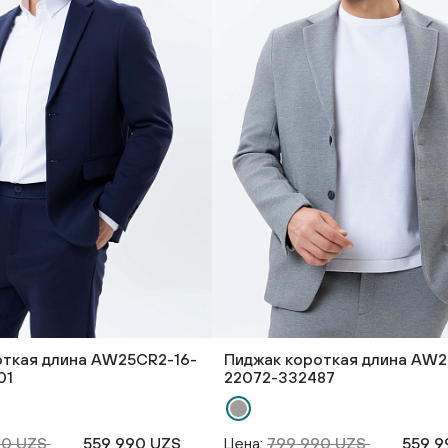
откая длина AW25CR2-16-
Пиджак короткая длина AW2
01
22072-332487
90 UZS
559 990 UZS
Цена:
799 990 UZS
559 9