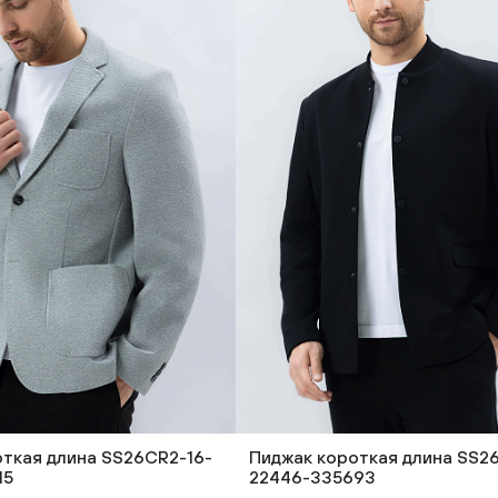
ткая длина SS26CR2-16-
Пиджак короткая длина SS2
15
22446-335693