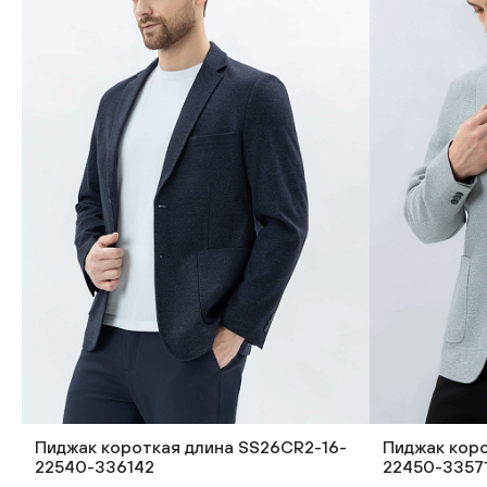
Пиджак короткая длина SS26CR2-16-
Пиджак коро
22540-336142
22450-3357