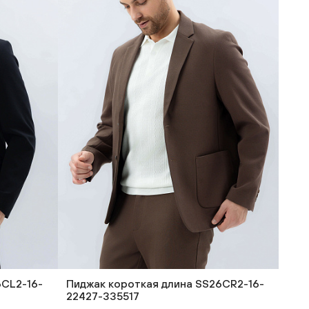
6CL2-16-
Пиджак короткая длина SS26CR2-16-
22427-335517