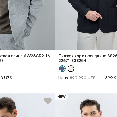
откая длина AW26CR2-16-
Пиджак короткая длина SS2
28
22671-338254
90 UZS
Цена:
899 990 UZS
699 9
NEW