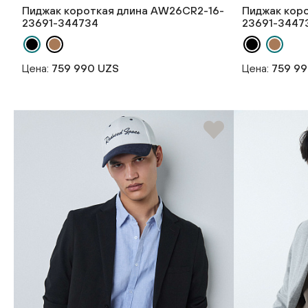
Пиджак короткая длина AW26CR2-16-
Пиджак кор
23691-344734
23691-3447
Цена:
759 990 UZS
Цена:
759 9