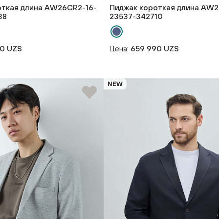
откая длина AW26CR2-16-
Пиджак короткая длина AW2
38
23537-342710
90 UZS
Цена:
659 990 UZS
NEW