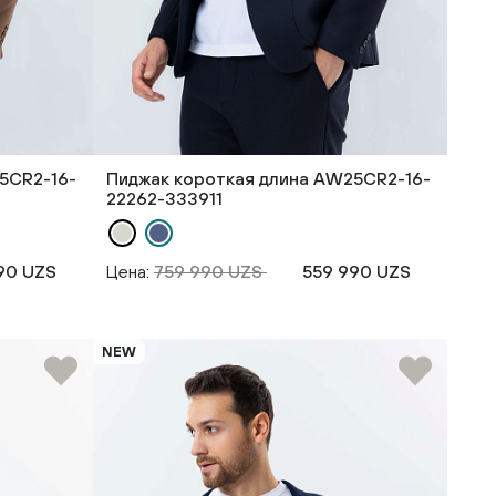
5CR2-16-
Пиджак короткая длина AW25CR2-16-
22262-333911
90 UZS
Цена:
759 990 UZS
559 990 UZS
NEW