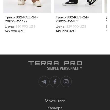
Трико SS24CL3-24-
Трико SS24CL3-24-
Д
20025-151477
20025-151481
1
Цена:
Цена:
Ц
329 990 UZS
329 990 UZS
149 990 UZS
149 990 UZS
14
О компании
Карьера