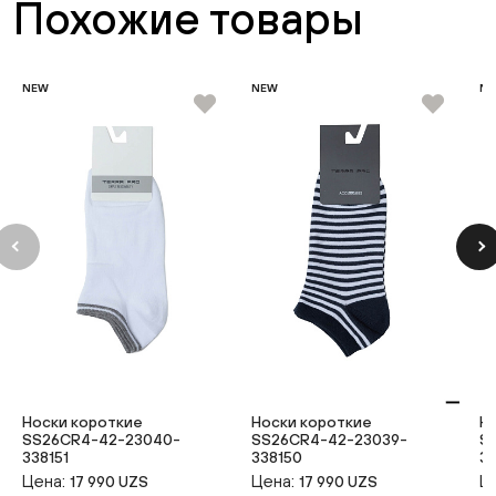
Похожие товары
NEW
NEW
N
Носки короткие
Носки короткие
Н
SS26CR4-42-23040-
SS26CR4-42-23039-
S
338151
338150
3
Цена:
Цена:
Ц
17 990 UZS
17 990 UZS