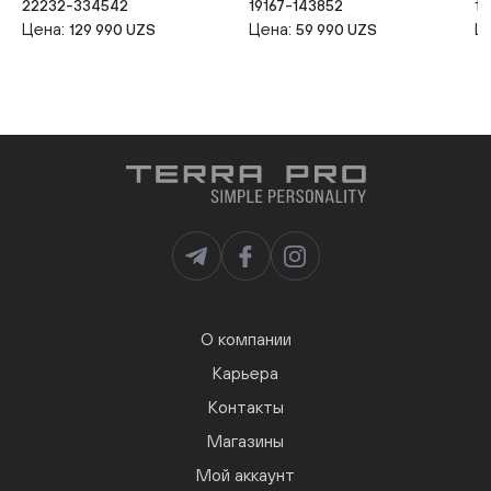
22232-334542
19167-143852
19
Цена:
Цена:
Ц
129 990 UZS
59 990 UZS
О компании
Карьера
Контакты
Магазины
Мой аккаунт