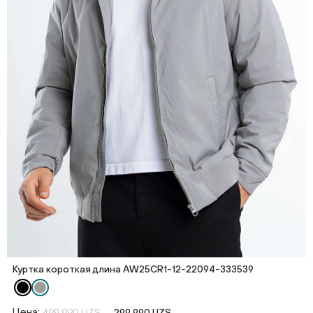
Куртка короткая длина AW25CR1-12-22094-333539
Цена:
499 990 UZS
299 990 UZS