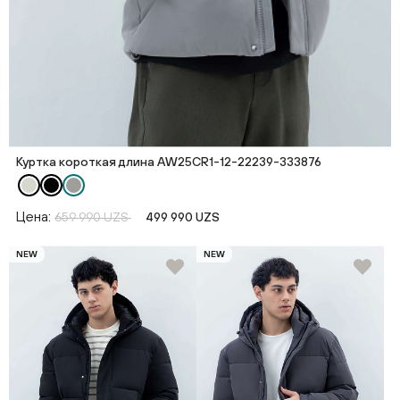
Куртка короткая длина AW25CR1-12-22239-333876
Цена:
659 990 UZS
499 990 UZS
NEW
NEW