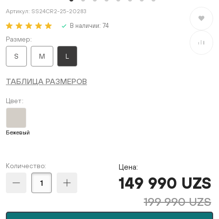
Артикул:
SS24CR2-25-20283
В избран
В наличии:
74
Размер
В сравне
S
M
L
ТАБЛИЦА РАЗМЕРОВ
Цвет
Бежевый
Количество:
Цена:
149 990 UZS
199 990 UZS