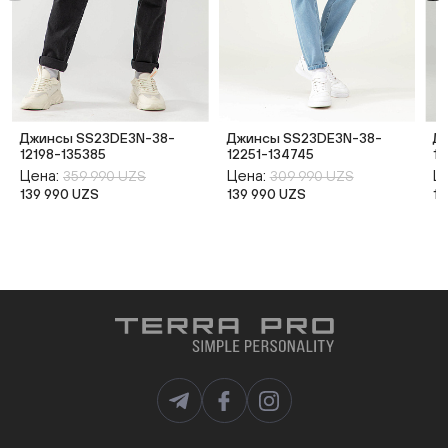
Джинсы SS23DE3N-38-
Джинсы SS23DE3N-38-
Д
12198-135385
12251-134745
12
Цена:
Цена:
Ц
359 990 UZS
309 990 UZS
139 990 UZS
139 990 UZS
13