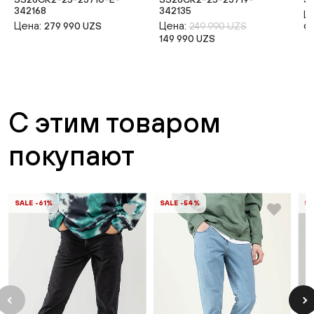
342168
342135
Ц
Цена:
Цена:
279 990 UZS
249 990 UZS
9
149 990 UZS
С этим товаром
покупают
SALE -61%
SALE -54%
SA