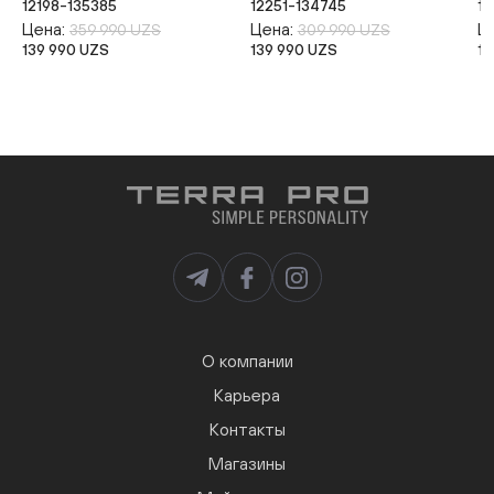
12198-135385
12251-134745
12
Цена:
Цена:
Ц
359 990 UZS
309 990 UZS
139 990 UZS
139 990 UZS
13
О компании
Карьера
Контакты
Магазины