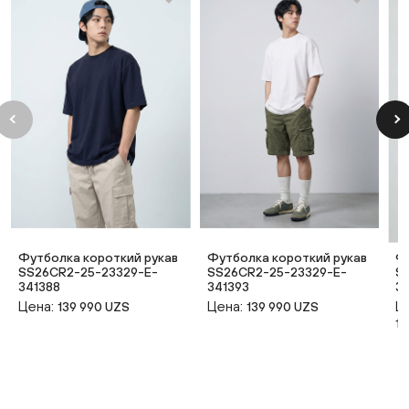
Футболка короткий рукав
Футболка короткий рукав
Ф
SS26CR2-25-23329-E-
SS26CR2-25-23329-E-
S
341388
341393
3
Цена:
Цена:
Ц
139 990 UZS
139 990 UZS
14