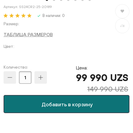
Артикул:
SS24CR2-25-20189
В избран
В наличии:
0
Размер
В сравне
ТАБЛИЦА РАЗМЕРОВ
Цвет
Количество:
Цена:
99 990 UZS
149 990 UZS
Добавить в корзину