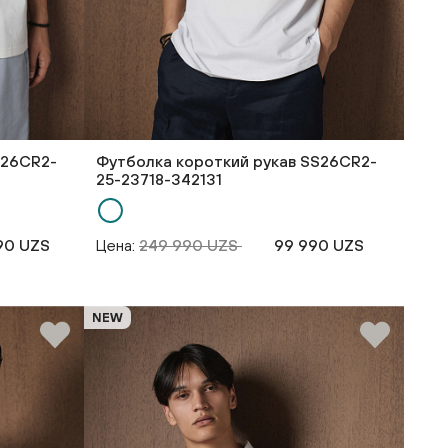
S26CR2-
Футболка короткий рукав SS26CR2-
25-23718-342131
90 UZS
Цена:
249 990 UZS
99 990 UZS
NEW