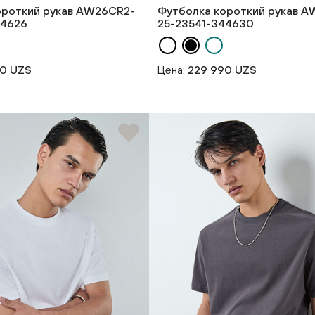
ороткий рукав AW26CR2-
Футболка короткий рукав 
44626
25-23541-344630
90 UZS
Цена:
229 990 UZS