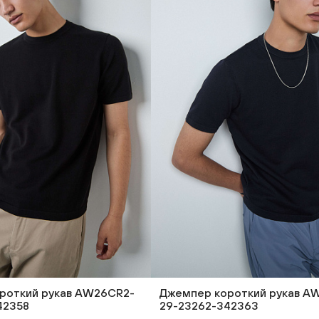
роткий рукав AW26CR2-
Джемпер короткий рукав A
42358
29-23262-342363