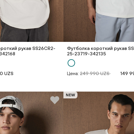
ороткий рукав SS26CR2-
Футболка короткий рукав S
342168
25-23719-342135
90 UZS
Цена:
249 990 UZS
149 9
NEW