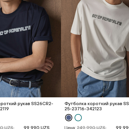
ороткий рукав SS26CR2-
Футболка короткий рукав S
2119
25-23716-342123
90 UZS
99 990 UZS
Цена:
249 990 UZS
99 99