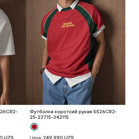
S26CR2-
Футболка короткий рукав SS26CR2-
25-23715-342115
0 UZS
Цена:
249 990 UZS