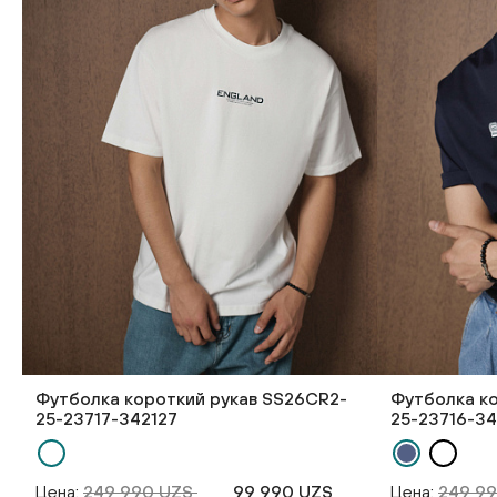
Футболка короткий рукав SS26CR2-
Футболка к
25-23717-342127
25-23716-34
Цена:
249 990 UZS
99 990 UZS
Цена:
249 9