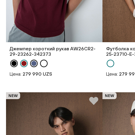
Джемпер короткий рукав AW26CR2-
Футболка к
29-23262-342373
25-23710-E-
Цена:
279 990 UZS
Цена:
279 9
NEW
NEW