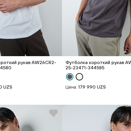
ороткий рукав AW26CR2-
Футболка короткий рукав 
44580
25-23471-344585
0 UZS
Цена:
179 990 UZS