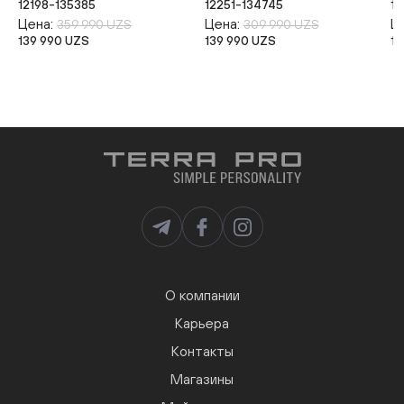
12198-135385
12251-134745
12
Цена:
Цена:
Ц
359 990 UZS
309 990 UZS
139 990 UZS
139 990 UZS
13
О компании
Карьера
Контакты
Магазины