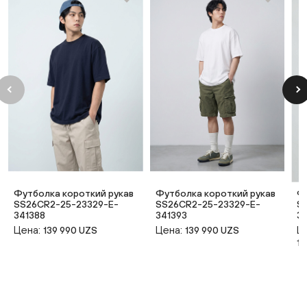
Футболка короткий рукав
Футболка короткий рукав
Ф
SS26CR2-25-23329-E-
SS26CR2-25-23329-E-
S
341388
341393
3
Цена:
Цена:
Ц
139 990 UZS
139 990 UZS
14