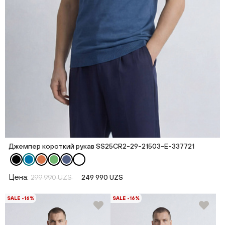
Джемпер короткий рукав SS25CR2-29-21503-E-337721
Цена:
299 990 UZS
249 990 UZS
SALE -16%
SALE -16%