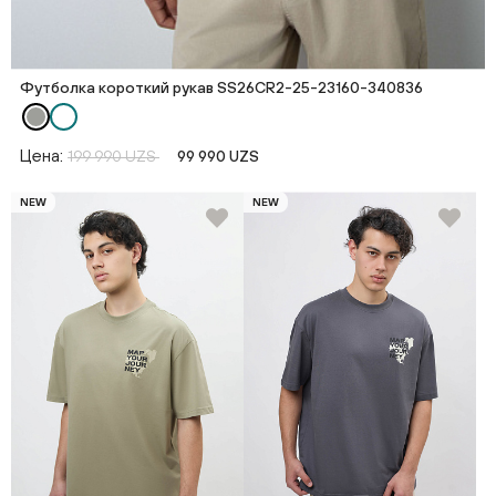
Футболка короткий рукав SS26CR2-25-23160-340836
Цена:
199 990 UZS
99 990 UZS
NEW
NEW