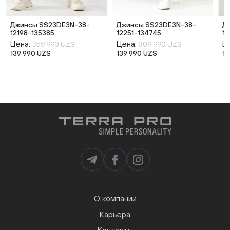
Джинсы SS23DE3N-38-
Джинсы SS23DE3N-38-
Д
12198-135385
12251-134745
12
Цена:
Цена:
Ц
359 990 UZS
309 990 UZS
139 990 UZS
139 990 UZS
13
О компании
Карьера