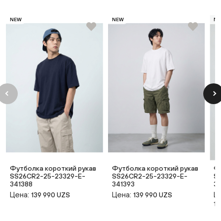
NEW
NEW
N
Футболка короткий рукав
Футболка короткий рукав
Ф
SS26CR2-25-23329-E-
SS26CR2-25-23329-E-
S
341388
341393
3
Цена:
Цена:
Ц
139 990 UZS
139 990 UZS
14