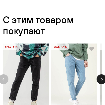
С этим товаром
покупают
SALE -61%
SALE -54%
SA