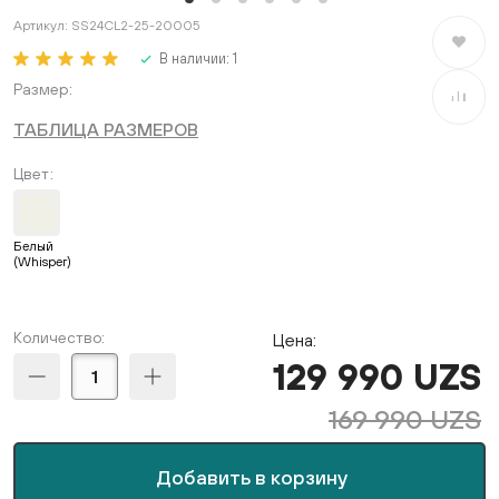
Артикул:
SS24CL2-25-20005
В избран
В наличии:
1
Размер
В сравне
ТАБЛИЦА РАЗМЕРОВ
Цвет
Белый
(Whisper)
Количество:
Цена:
129 990 UZS
169 990 UZS
Добавить в корзину