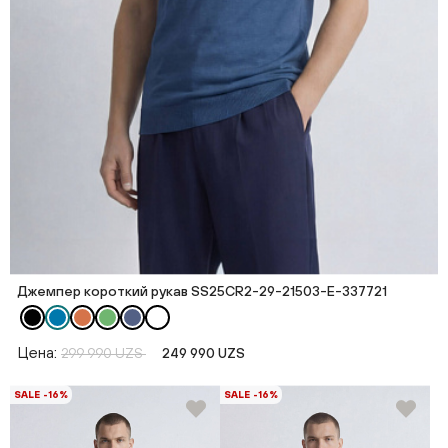
Джемпер короткий рукав SS25CR2-29-21503-E-337721
Цена:
299 990 UZS
249 990 UZS
SALE -16%
SALE -16%