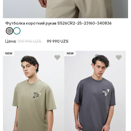
Футболка короткий рукав SS26CR2-25-23160-340836
Цена:
199 990 UZS
99 990 UZS
NEW
NEW