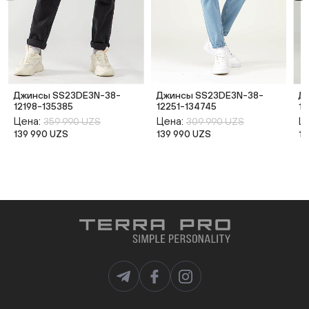
Джинсы SS23DE3N-38-
Джинсы SS23DE3N-38-
Д
12198-135385
12251-134745
12
Цена:
Цена:
Ц
359 990 UZS
309 990 UZS
139 990 UZS
139 990 UZS
13