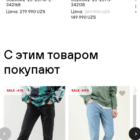
342168
342135
Ц
Цена:
Цена:
279 990 UZS
249 990 UZS
9
149 990 UZS
С этим товаром
покупают
SALE -61%
SALE -54%
SA