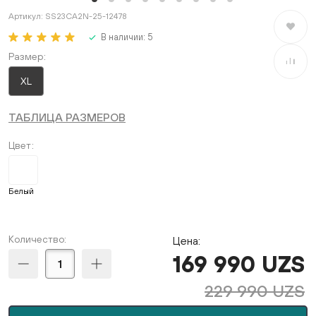
Артикул:
SS23CA2N-25-12478
В избран
В наличии:
5
Размер
В сравне
XL
ТАБЛИЦА РАЗМЕРОВ
Цвет
Белый
Количество:
Цена:
169 990 UZS
229 990 UZS