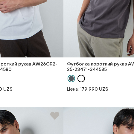
ороткий рукав AW26CR2-
Футболка короткий рукав 
44580
25-23471-344585
0 UZS
Цена:
179 990 UZS