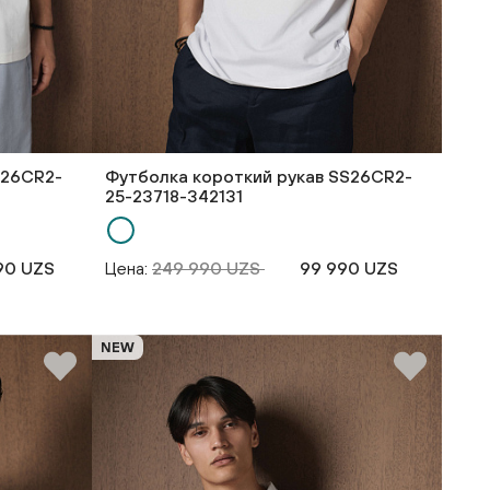
S26CR2-
Футболка короткий рукав SS26CR2-
25-23718-342131
90 UZS
Цена:
249 990 UZS
99 990 UZS
NEW