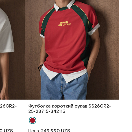
S26CR2-
Футболка короткий рукав SS26CR2-
25-23715-342115
0 UZS
Цена:
249 990 UZS