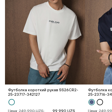
Футболка короткий рукав SS26CR2-
Футболка к
25-23717-342127
25-23716-34
Цена:
249 990 UZS
99 990 UZS
Цена:
249 9