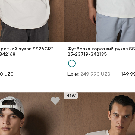
ороткий рукав SS26CR2-
Футболка короткий рукав S
342168
25-23719-342135
90 UZS
Цена:
249 990 UZS
149 9
NEW