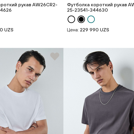
ороткий рукав AW26CR2-
Футболка короткий рукав 
44626
25-23541-344630
90 UZS
Цена:
229 990 UZS