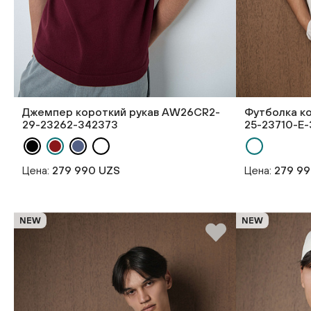
Джемпер короткий рукав AW26CR2-
Футболка к
29-23262-342373
25-23710-E-
Цена:
279 990 UZS
Цена:
279 9
NEW
NEW