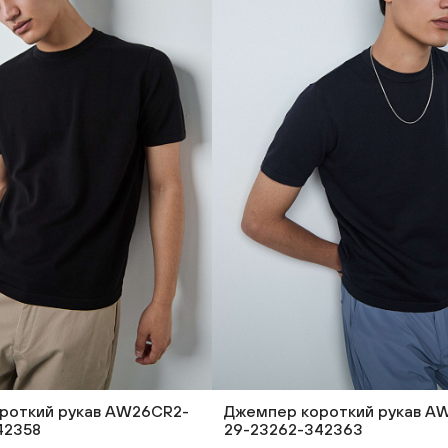
роткий рукав AW26CR2-
Джемпер короткий рукав A
42358
29-23262-342363