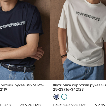
ороткий рукав SS26CR2-
Футболка короткий рукав S
2119
25-23716-342123
90 UZS
99 990 UZS
Цена:
249 990 UZS
99 99