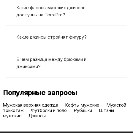
Какие фасоны мужских джинсов
доступны на TerraPro?
Какие джинсы стройнят фигуру?
В чем разница между брюками и
джинсами?
Популярные запросы
Мужская верхняя одежда
Кофты мужские
Мужской
трикотаж
Футболки и поло
Рубашки
Штаны
мужские
Джинсы