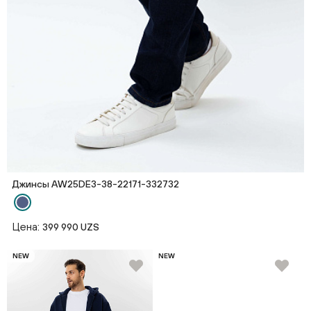
Джинсы AW25DE3-38-22171-332732
Цена:
399 990 UZS
NEW
NEW