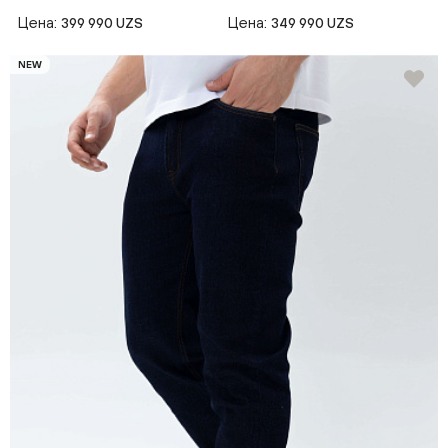
Цена:
Цена:
399 990 UZS
349 990 UZS
NEW