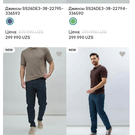
Джинсы SS26DE3-38-22795-
Джинсы SS26DE3-38-22794-
336593
336590
Цена:
Цена:
379 990 UZS
379 990 UZS
299 990 UZS
299 990 UZS
NEW
NEW