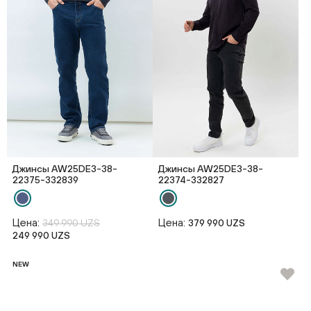
Джинсы AW25DE3-38-
Джинсы AW25DE3-38-
22375-332839
22374-332827
Цена:
Цена:
349 990 UZS
379 990 UZS
249 990 UZS
NEW