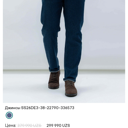
Джинсы SS26DE3-38-22790-336573
Цена:
379 990 UZS
299 990 UZS