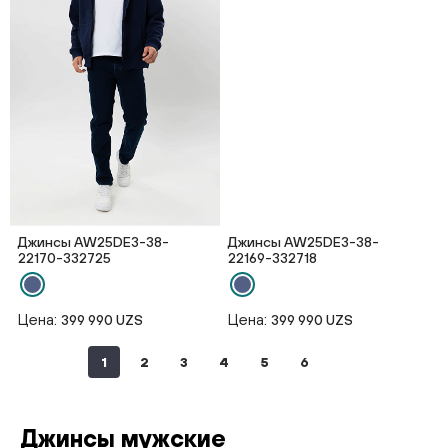
Джинсы AW25DE3-38-
Джинсы AW25DE3-38-
22170-332725
22169-332718
Цена:
Цена:
399 990 UZS
399 990 UZS
1
2
3
4
5
6
Джинсы мужские