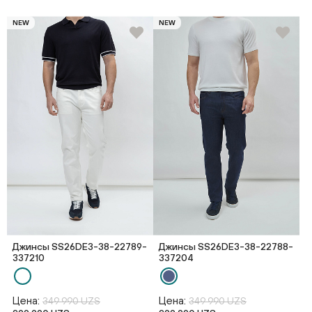
NEW
NEW
Джинсы SS26DE3-38-22789-
Джинсы SS26DE3-38-22788-
337210
337204
Цена:
Цена:
349 990 UZS
349 990 UZS