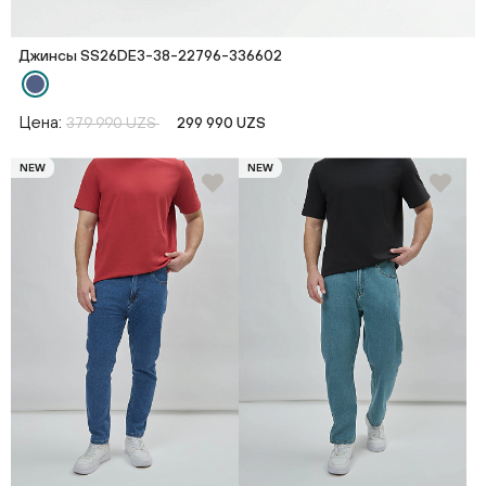
Джинсы SS26DE3-38-22796-336602
Цена:
379 990 UZS
299 990 UZS
NEW
NEW