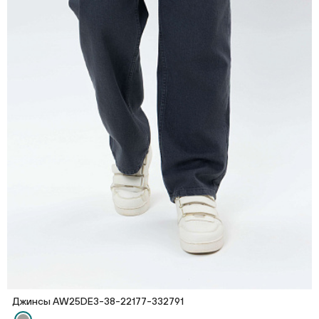
Джинсы AW25DE3-38-22177-332791