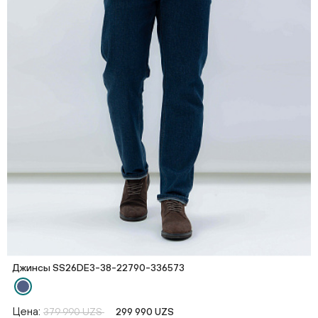
Джинсы SS26DE3-38-22790-336573
Цена:
379 990 UZS
299 990 UZS