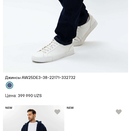
Джинсы AW25DE3-38-22171-332732
Цена:
399 990 UZS
NEW
NEW