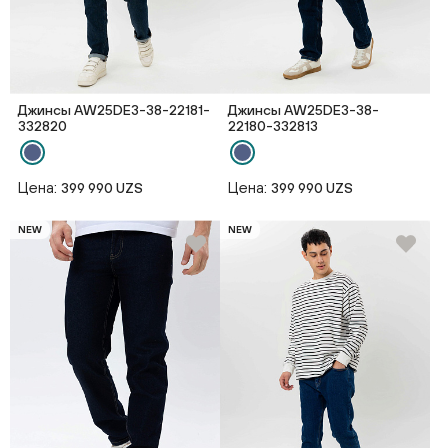
Джинсы AW25DE3-38-22181-
Джинсы AW25DE3-38-
332820
22180-332813
Цена:
Цена:
399 990 UZS
399 990 UZS
NEW
NEW