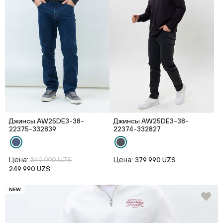
Джинсы AW25DE3-38-
Джинсы AW25DE3-38-
22375-332839
22374-332827
Цена:
Цена:
349 990 UZS
379 990 UZS
249 990 UZS
NEW