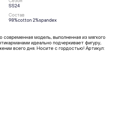
Сезон
SS24
Состав
98%cotton 2%spandex
то современная модель, выполненная из мягкого
пятикарманами идеально подчеркивает фигуру,
ении всего дня. Носите с гордостью! Артикул: