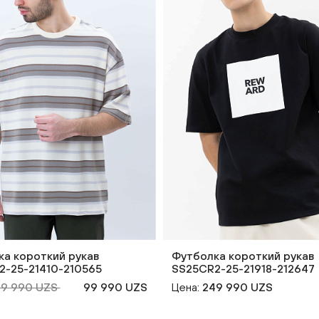
а короткий рукав
Футболка короткий рукав
2-25-21410-210565
SS25CR2-25-21918-212647
69 990 UZS
99 990 UZS
Цена:
249 990 UZS