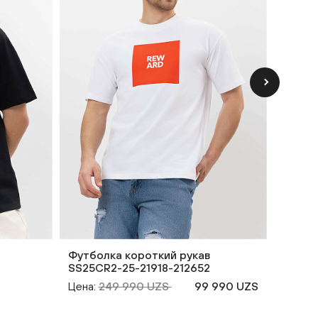
Футболка короткий рукав
Футбо
SS25CR2-25-21918-212652
SS25C
Цена:
249 990 UZS
99 990 UZS
Цена: