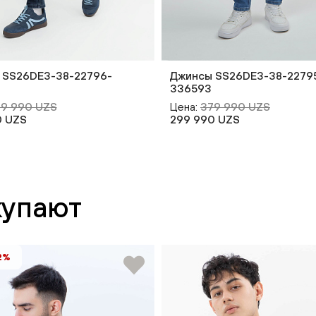
 SS26DE3-38-22796-
Джинсы SS26DE3-38-2279
336593
9 990 UZS
Цена:
379 990 UZS
0 UZS
299 990 UZS
купают
2%