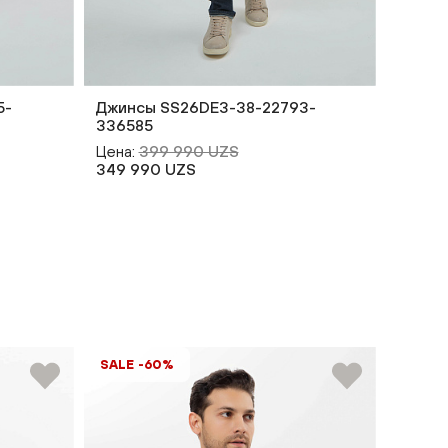
5-
Джинсы SS26DE3-38-22793-
Джинс
336585
33657
Цена:
399 990 UZS
Цена:
349 990 UZS
299 9
SALE -60%