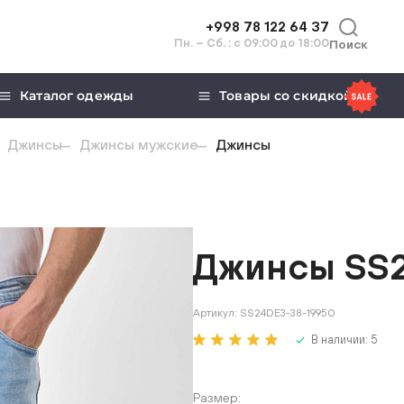
+998 78 122 64 37
Пн. – Сб. : с 09:00 до 18:00
Поиск
Каталог одежды
Товары со скидкой
Джинсы
Джинсы мужские
Джинсы
Джинсы SS2
Артикул:
SS24DE3-38-19950
В наличии:
5
Размер