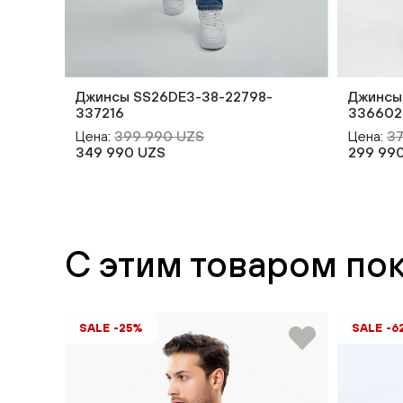
Джинсы SS26DE3-38-22798-
Джинсы
337216
336602
Цена:
399 990 UZS
Цена:
37
349 990 UZS
299 99
С этим товаром по
SALE -25%
SALE -6