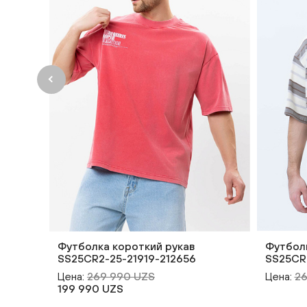
Футболка короткий рукав
Футболк
SS25CR2-25-21919-212656
SS25CR
Цена:
269 990 UZS
Цена:
2
199 990 UZS