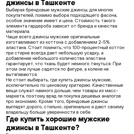
джинсы в Ташкенте
Выбирая брендовые мужские джинсы, для многих
покупателей, помимо выбора подходящего фасона,
особое значение имеет и цена. Стоимость такого
элемента гардероба зависит от бренда и качества
материала.
Чаще всего джинсы мужские оригинальные
изготавливают из коттона с добавлением 2-5%
эластана. Стоит помнить, что 100-процентный коттон
при стирке всегда дает небольшую усадку, а
добавление небольшого количества эластана
гарантирует, что ткань будет немного тянуться. При
этом они лучше садятся по фигуре, а колени не
вытягиваются.
Не стоит выбирать, где купить джинсы мужские,
исключительно по ценовому критерию. Качественные
вещи служат намного дольше, чем товары из масс-
маркета, поэтому вряд ли покупка дешевых аналогов
про экономию. Кроме того, брендовые джинсы
выглядят дорого, стильно, оригинально и дают своему
владельцу больше уверенности в себе.
Где купить хорошие мужские
джинсы в Ташкенте?