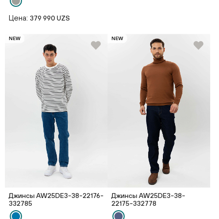
Цена:
379 990 UZS
NEW
NEW
Джинсы AW25DE3-38-22176-
Джинсы AW25DE3-38-
332785
22175-332778