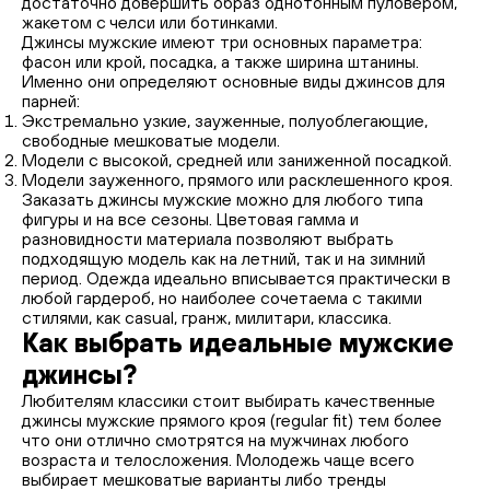
достаточно довершить образ однотонным пуловером,
жакетом с челси или ботинками.
Джинсы мужские имеют три основных параметра:
фасон или крой, посадка, а также ширина штанины.
Именно они определяют основные виды джинсов для
парней:
Экстремально узкие, зауженные, полуоблегающие,
свободные мешковатые модели.
Модели с высокой, средней или заниженной посадкой.
Модели зауженного, прямого или расклешенного кроя.
Заказать джинсы мужские можно для любого типа
фигуры и на все сезоны. Цветовая гамма и
разновидности материала позволяют выбрать
подходящую модель как на летний, так и на зимний
период. Одежда идеально вписывается практически в
любой гардероб, но наиболее сочетаема с такими
стилями, как casual, гранж, милитари, классика.
Как выбрать идеальные мужские
джинсы?
Любителям классики стоит выбирать качественные
джинсы мужские прямого кроя (regular fit) тем более
что они отлично смотрятся на мужчинах любого
возраста и телосложения. Молодежь чаще всего
выбирает мешковатые варианты либо тренды