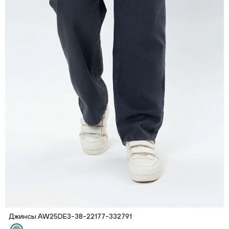
Джинсы AW25DE3-38-22177-332791