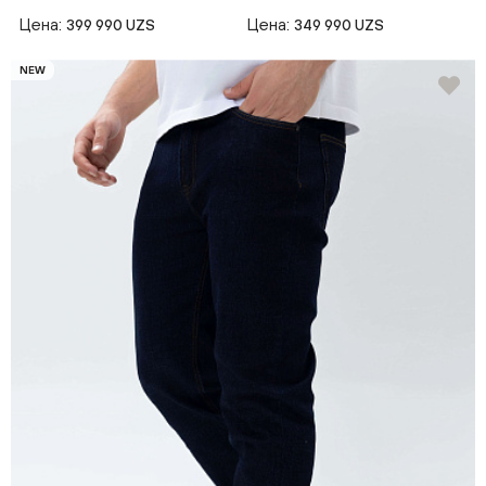
Цена:
Цена:
399 990 UZS
349 990 UZS
NEW