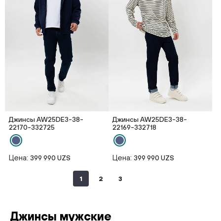
Джинсы AW25DE3-38-
Джинсы AW25DE3-38-
22170-332725
22169-332718
Цена:
Цена:
399 990 UZS
399 990 UZS
1
2
3
Джинсы мужские