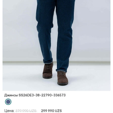
Джинсы SS26DE3-38-22790-336573
Цена:
379 990 UZS
299 990 UZS