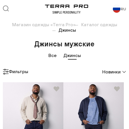
RU
Магазин одежды «Terra Pro»
Каталог одежды
Джинсы
Джинсы мужские
Все
Джинсы
Фильтры
Новинки