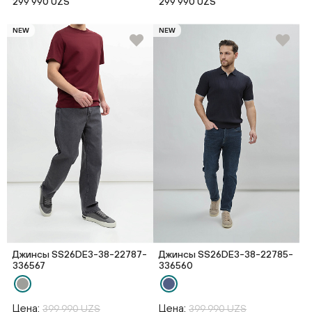
299 990 UZS
299 990 UZS
NEW
NEW
Джинсы SS26DE3-38-22787-
Джинсы SS26DE3-38-22785-
336567
336560
Цена:
Цена:
399 990 UZS
399 990 UZS