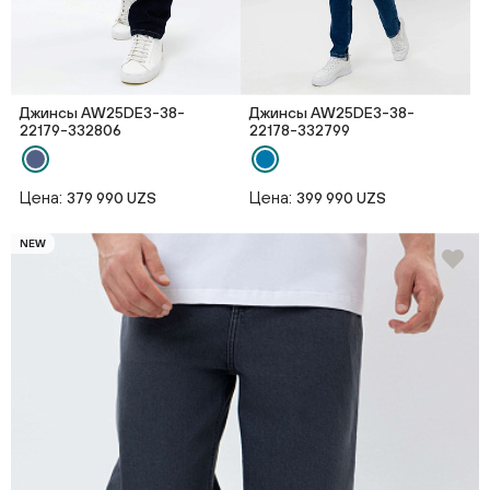
Джинсы AW25DE3-38-
Джинсы AW25DE3-38-
22179-332806
22178-332799
Цена:
Цена:
379 990 UZS
399 990 UZS
NEW