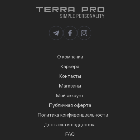
О компании
Карьера
Контакты
Магазины
Мой аккаунт
Публичная оферта
Политика конфиденциальности
Доставка и поддержка
FAQ