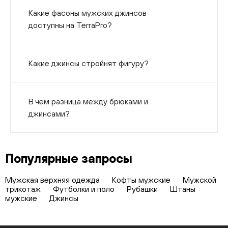
Какие фасоны мужских джинсов
доступны на TerraPro?
Какие джинсы стройнят фигуру?
В чем разница между брюками и
джинсами?
Популярные запросы
Мужская верхняя одежда
Кофты мужские
Мужской
трикотаж
Футболки и поло
Рубашки
Штаны
мужские
Джинсы