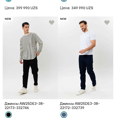
Цена:
Цена:
399 990 UZS
349 990 UZS
NEW
NEW
Джинсы AW25DE3-38-
Джинсы AW25DE3-38-
22173-332746
22172-332739