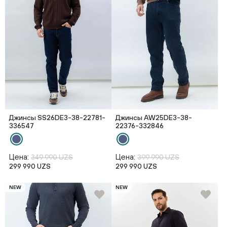
Джинсы SS26DE3-38-22781-
Джинсы AW25DE3-38-
336547
22376-332846
Цена:
Цена:
349 990 UZS
399 990 UZS
299 990 UZS
299 990 UZS
NEW
NEW