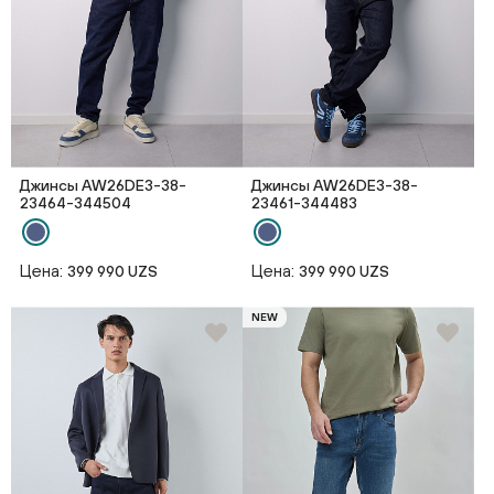
Джинсы AW26DE3-38-
Джинсы AW26DE3-38-
23464-344504
23461-344483
Цена:
Цена:
399 990 UZS
399 990 UZS
NEW