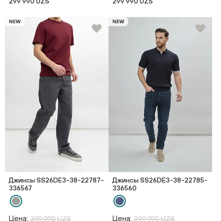
299 990 UZS
299 990 UZS
NEW
NEW
Джинсы SS26DE3-38-22787-
Джинсы SS26DE3-38-22785-
336567
336560
Цена:
Цена:
399 990 UZS
399 990 UZS