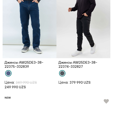
Джинсы AW25DE3-38-
Джинсы AW25DE3-38-
22375-332839
22374-332827
Цена:
Цена:
349 990 UZS
379 990 UZS
249 990 UZS
NEW