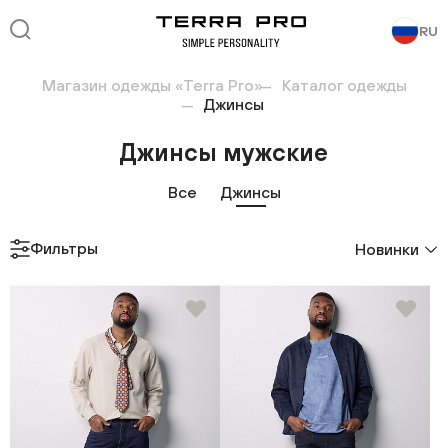
RU
Магазин одежды «Terra Pro»
Каталог одежды
Джинсы
Джинсы мужские
Все
Джинсы
Фильтры
Новинки