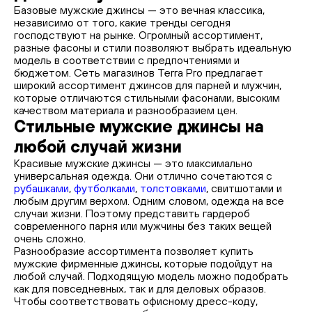
Базовые мужские джинсы — это вечная классика,
независимо от того, какие тренды сегодня
господствуют на рынке. Огромный ассортимент,
разные фасоны и стили позволяют выбрать идеальную
модель в соответствии с предпочтениями и
бюджетом. Сеть магазинов Terra Pro предлагает
широкий ассортимент джинсов для парней и мужчин,
которые отличаются стильными фасонами, высоким
качеством материала и разнообразием цен.
Стильные мужские джинсы на
любой случай жизни
Красивые мужские джинсы — это максимально
универсальная одежда. Они отлично сочетаются с
рубашками
,
футболками
,
толстовками
, свитшотами и
любым другим верхом. Одним словом, одежда на все
случаи жизни. Поэтому представить гардероб
современного парня или мужчины без таких вещей
очень сложно.
Разнообразие ассортимента позволяет купить
мужские фирменные джинсы, которые подойдут на
любой случай. Подходящую модель можно подобрать
как для повседневных, так и для деловых образов.
Чтобы соответствовать офисному дресс-коду,