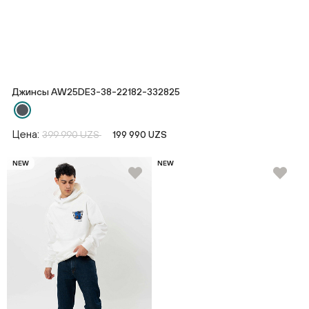
Джинсы AW25DE3-38-22182-332825
Цена:
399 990 UZS
199 990 UZS
NEW
NEW