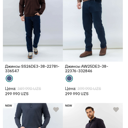
Джинсы SS26DE3-38-22781-
Джинсы AW25DE3-38-
336547
22376-332846
Цена:
Цена:
349 990 UZS
399 990 UZS
299 990 UZS
299 990 UZS
NEW
NEW