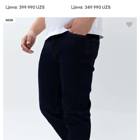
Цена:
Цена:
399 990 UZS
349 990 UZS
NEW