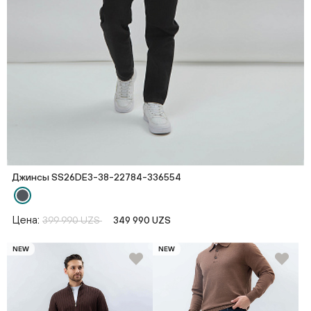
Джинсы SS26DE3-38-22784-336554
Цена:
399 990 UZS
349 990 UZS
NEW
NEW