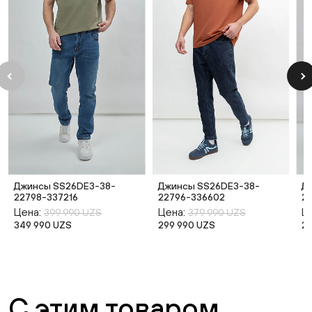
Джинсы SS26DE3-38-
Джинсы SS26DE3-38-
Д
22798-337216
22796-336602
2
Цена:
Цена:
Ц
399 990 UZS
379 990 UZS
349 990 UZS
299 990 UZS
2
С этим товаром