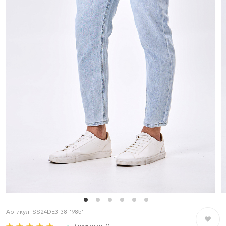
Артикул:
SS24DE3-38-19851
В избран