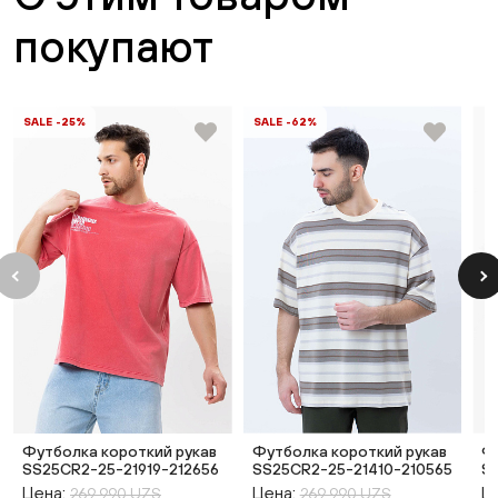
покупают
SALE -25%
SALE -62%
Футболка короткий рукав
Футболка короткий рукав
Ф
SS25CR2-25-21919-212656
SS25CR2-25-21410-210565
S
Цена:
Цена:
Ц
269 990 UZS
269 990 UZS