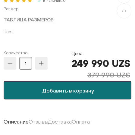
В наличии:
0
Размер
В сравне
ТАБЛИЦА РАЗМЕРОВ
Цвет
Количество:
Цена:
249 990 UZS
379 990 UZS
Добавить в корзину
Описание
Отзывы
Доставка
Оплата