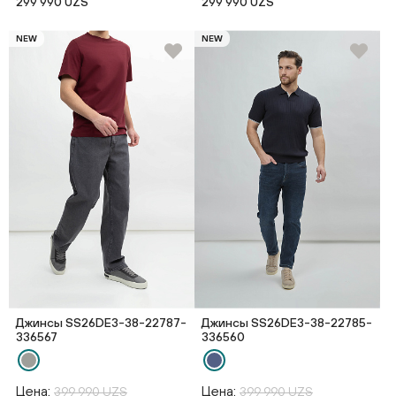
299 990 UZS
299 990 UZS
NEW
NEW
Джинсы SS26DE3-38-22787-
Джинсы SS26DE3-38-22785-
336567
336560
Цена:
Цена:
399 990 UZS
399 990 UZS