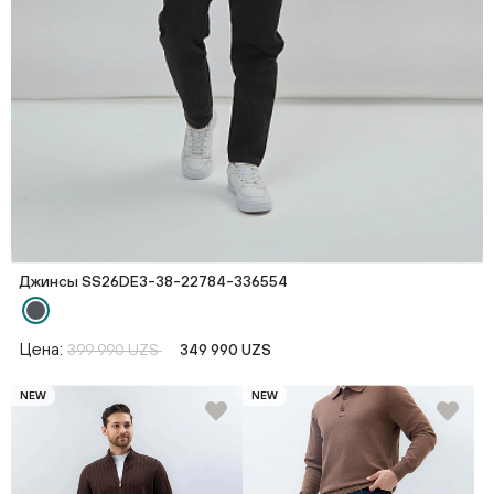
Джинсы SS26DE3-38-22784-336554
Цена:
399 990 UZS
349 990 UZS
NEW
NEW