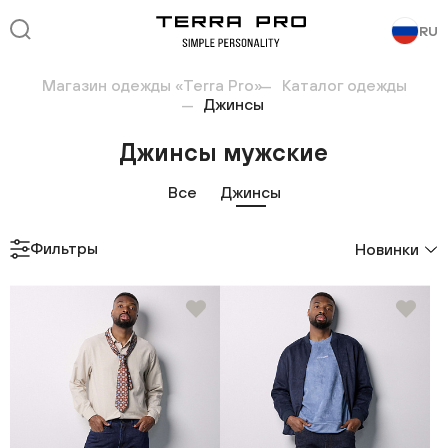
RU
Магазин одежды «Terra Pro»
Каталог одежды
Джинсы
Джинсы мужские
Все
Джинсы
Фильтры
Новинки