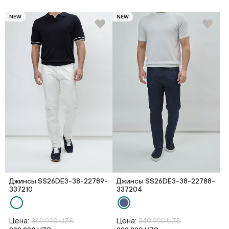
NEW
NEW
Джинсы SS26DE3-38-22789-
Джинсы SS26DE3-38-22788-
337210
337204
Цена:
Цена:
349 990 UZS
349 990 UZS