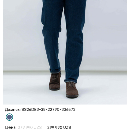
Джинсы SS26DE3-38-22790-336573
Цена:
379 990 UZS
299 990 UZS