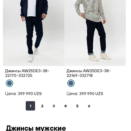
Джинсы AW25DE3-38-
Джинсы AW25DE3-38-
22170-332725
22169-332718
Цена:
Цена:
399 990 UZS
399 990 UZS
1
2
3
4
5
6
Джинсы мужские