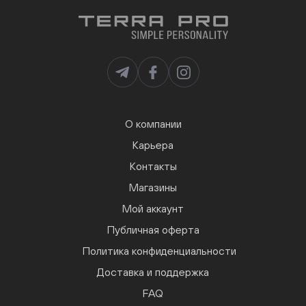
О компании
Карьера
Контакты
Магазины
Мой аккаунт
Публичная оферта
Политика конфиденциальности
Доставка и поддержка
FAQ