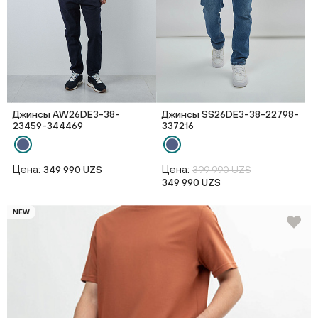
Джинсы AW26DE3-38-
Джинсы SS26DE3-38-22798-
23459-344469
337216
Цена:
Цена:
349 990 UZS
399 990 UZS
349 990 UZS
NEW