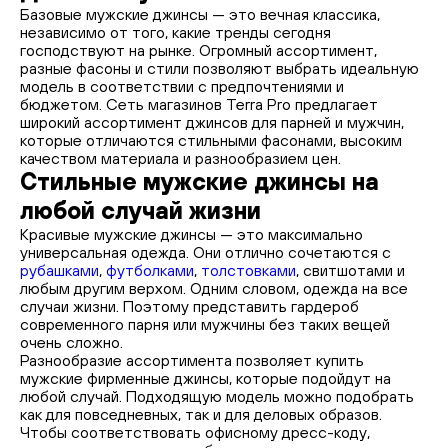
Базовые мужские джинсы — это вечная классика,
независимо от того, какие тренды сегодня
господствуют на рынке. Огромный ассортимент,
разные фасоны и стили позволяют выбрать идеальную
модель в соответствии с предпочтениями и
бюджетом. Сеть магазинов Terra Pro предлагает
широкий ассортимент джинсов для парней и мужчин,
которые отличаются стильными фасонами, высоким
качеством материала и разнообразием цен.
Стильные мужские джинсы на
любой случай жизни
Красивые мужские джинсы — это максимально
универсальная одежда. Они отлично сочетаются с
рубашками
,
футболками
,
толстовками
, свитшотами и
любым другим верхом. Одним словом, одежда на все
случаи жизни. Поэтому представить гардероб
современного парня или мужчины без таких вещей
очень сложно.
Разнообразие ассортимента позволяет купить
мужские фирменные джинсы, которые подойдут на
любой случай. Подходящую модель можно подобрать
как для повседневных, так и для деловых образов.
Чтобы соответствовать офисному дресс-коду,