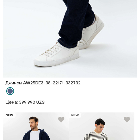
Джинсы AW25DE3-38-22171-332732
Цена:
399 990 UZS
NEW
NEW