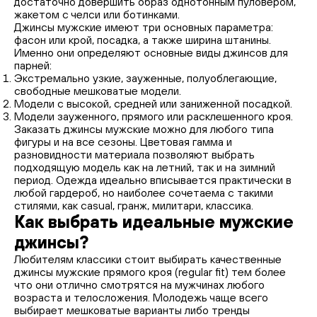
достаточно довершить образ однотонным пуловером,
жакетом с челси или ботинками.
Джинсы мужские имеют три основных параметра:
фасон или крой, посадка, а также ширина штанины.
Именно они определяют основные виды джинсов для
парней:
Экстремально узкие, зауженные, полуоблегающие,
свободные мешковатые модели.
Модели с высокой, средней или заниженной посадкой.
Модели зауженного, прямого или расклешенного кроя.
Заказать джинсы мужские можно для любого типа
фигуры и на все сезоны. Цветовая гамма и
разновидности материала позволяют выбрать
подходящую модель как на летний, так и на зимний
период. Одежда идеально вписывается практически в
любой гардероб, но наиболее сочетаема с такими
стилями, как casual, гранж, милитари, классика.
Как выбрать идеальные мужские
джинсы?
Любителям классики стоит выбирать качественные
джинсы мужские прямого кроя (regular fit) тем более
что они отлично смотрятся на мужчинах любого
возраста и телосложения. Молодежь чаще всего
выбирает мешковатые варианты либо тренды