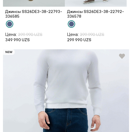
Джинсы SS26DE3-38-22793-
Джинсы SS26DE3-38-22792-
336585
336578
Цена:
Цена:
399 990 UZS
399 990 UZS
349 990 UZS
299 990 UZS
NEW