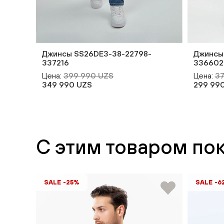
Джинсы SS26DE3-38-22798-
Джинсы
337216
336602
Цена:
399 990 UZS
Цена:
37
349 990 UZS
299 99
С этим товаром по
SALE -25%
SALE -6