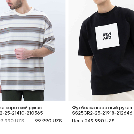
а короткий рукав
Футболка короткий рукав
2-25-21410-210565
SS25CR2-25-21918-212646
69 990 UZS
99 990 UZS
Цена:
249 990 UZS