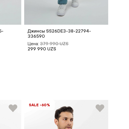
5-
Джинсы SS26DE3-38-22794-
Джинс
336590
33658
Цена:
379 990 UZS
Цена:
299 990 UZS
349 9
SALE -60%