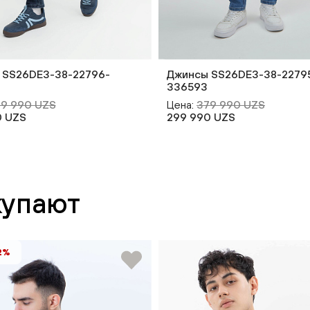
 SS26DE3-38-22796-
Джинсы SS26DE3-38-2279
336593
9 990 UZS
Цена:
379 990 UZS
0 UZS
299 990 UZS
купают
2%