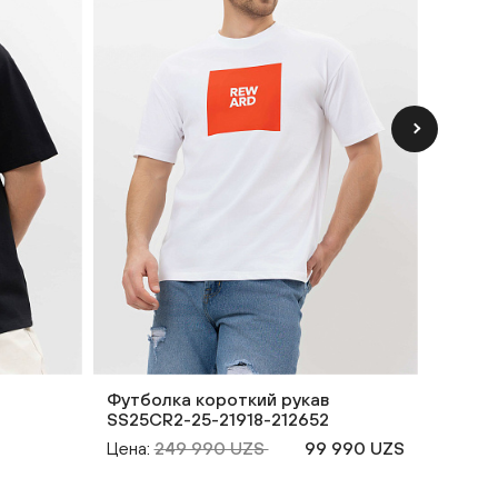
Футболка короткий рукав
Футбо
SS25CR2-25-21918-212652
SS25C
Цена:
249 990 UZS
99 990 UZS
Цена: