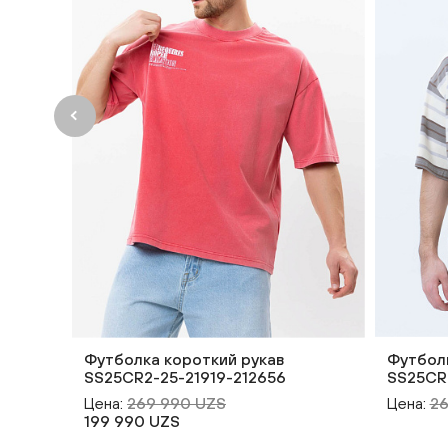
Футболка короткий рукав
Футболк
SS25CR2-25-21919-212656
SS25CR
Цена:
269 990 UZS
Цена:
2
199 990 UZS