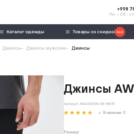
+998 7
Пн. – Сб. : с
Каталог одежды
Товары со скидкой
Джинсы
Джинсы мужские
Джинсы
Джинсы AW
Артикул:
AW23DE3N-38-18875
В наличии:
0
Размер