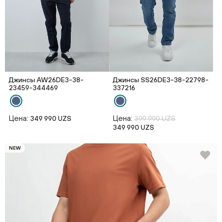
Джинсы AW26DE3-38-
Джинсы SS26DE3-38-22798-
23459-344469
337216
Цена:
Цена:
349 990 UZS
399 990 UZS
349 990 UZS
NEW