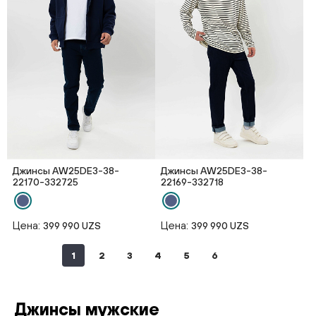
Джинсы AW25DE3-38-
Джинсы AW25DE3-38-
22170-332725
22169-332718
Цена:
Цена:
399 990 UZS
399 990 UZS
1
2
3
4
5
6
Джинсы мужские