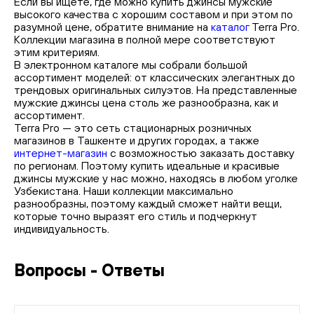
Если вы ищете, где можно купить джинсы мужские
высокого качества с хорошим составом и при этом по
разумной цене, обратите внимание на
каталог
Terra Pro.
Коллекции магазина в полной мере соответствуют
этим критериям.
В электронном каталоге мы собрали большой
ассортимент моделей: от классических элегантных до
трендовых оригинальных силуэтов. На представленные
мужские джинсы цена столь же разнообразна, как и
ассортимент.
Terra Pro — это сеть стационарных розничных
магазинов в Ташкенте и других городах, а также
интернет-магазин
с возможностью заказать доставку
по регионам. Поэтому купить идеальные и красивые
джинсы мужские у нас можно, находясь в любом уголке
Узбекистана. Наши коллекции максимально
разнообразны, поэтому каждый сможет найти вещи,
которые точно выразят его стиль и подчеркнут
индивидуальность.
Вопросы - Ответы