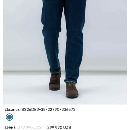
Джинсы SS26DE3-38-22790-336573
Цена:
379 990 UZS
299 990 UZS