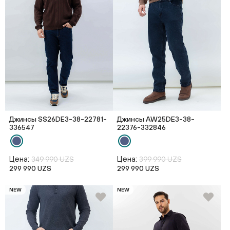
Джинсы SS26DE3-38-22781-
Джинсы AW25DE3-38-
336547
22376-332846
Цена:
Цена:
349 990 UZS
399 990 UZS
299 990 UZS
299 990 UZS
NEW
NEW