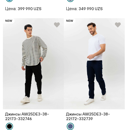
Цена:
Цена:
399 990 UZS
349 990 UZS
NEW
NEW
Джинсы AW25DE3-38-
Джинсы AW25DE3-38-
22173-332746
22172-332739