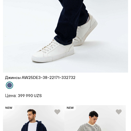
Джинсы AW25DE3-38-22171-332732
Цена:
399 990 UZS
NEW
NEW