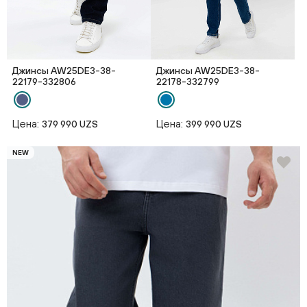
Джинсы AW25DE3-38-
Джинсы AW25DE3-38-
22179-332806
22178-332799
Цена:
Цена:
379 990 UZS
399 990 UZS
NEW