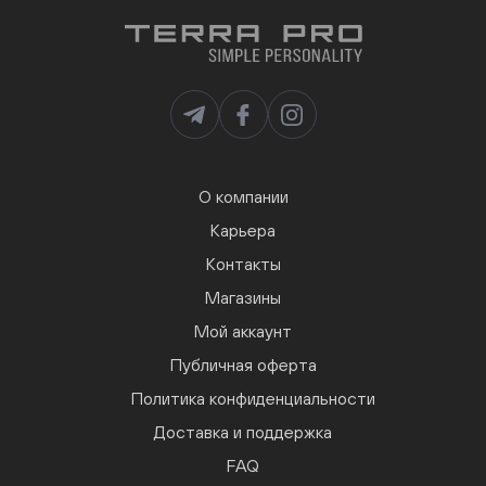
О компании
Карьера
Контакты
Магазины
Мой аккаунт
Публичная оферта
Политика конфиденциальности
Доставка и поддержка
FAQ