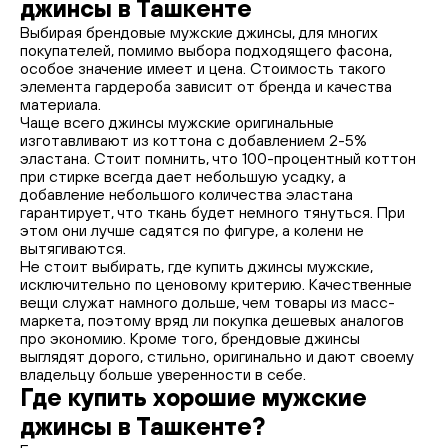
джинсы в Ташкенте
Выбирая брендовые мужские джинсы, для многих
покупателей, помимо выбора подходящего фасона,
особое значение имеет и цена. Стоимость такого
элемента гардероба зависит от бренда и качества
материала.
Чаще всего джинсы мужские оригинальные
изготавливают из коттона с добавлением 2-5%
эластана. Стоит помнить, что 100-процентный коттон
при стирке всегда дает небольшую усадку, а
добавление небольшого количества эластана
гарантирует, что ткань будет немного тянуться. При
этом они лучше садятся по фигуре, а колени не
вытягиваются.
Не стоит выбирать, где купить джинсы мужские,
исключительно по ценовому критерию. Качественные
вещи служат намного дольше, чем товары из масс-
маркета, поэтому вряд ли покупка дешевых аналогов
про экономию. Кроме того, брендовые джинсы
выглядят дорого, стильно, оригинально и дают своему
владельцу больше уверенности в себе.
Где купить хорошие мужские
джинсы в Ташкенте?