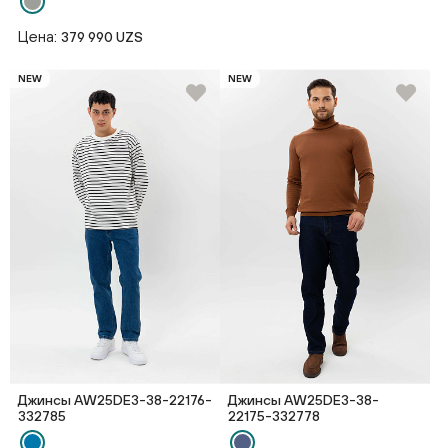
Цена:
379 990 UZS
NEW
NEW
Джинсы AW25DE3-38-22176-
Джинсы AW25DE3-38-
332785
22175-332778