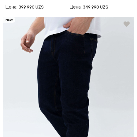
Цена:
Цена:
399 990 UZS
349 990 UZS
NEW