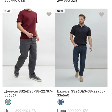
299 990 UZS
299 990 UZS
NEW
NEW
Джинсы SS26DE3-38-22787-
Джинсы SS26DE3-38-22785-
336567
336560
Цена:
Цена:
399 990 UZS
399 990 UZS