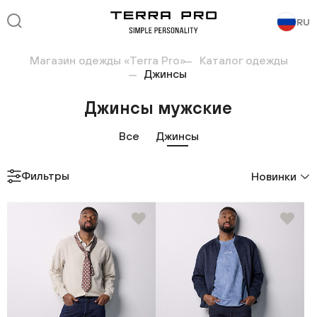
RU
Магазин одежды «Terra Pro»
Каталог одежды
Джинсы
Джинсы мужские
Все
Джинсы
Фильтры
Новинки