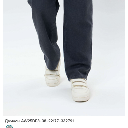
Джинсы AW25DE3-38-22177-332791