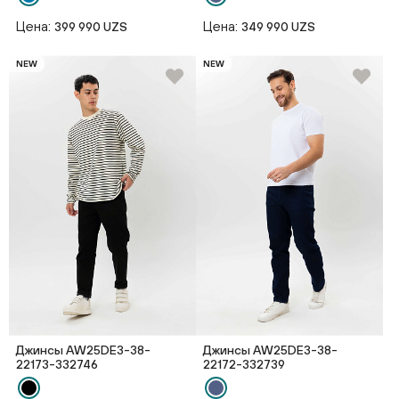
Цена:
Цена:
399 990 UZS
349 990 UZS
NEW
NEW
Джинсы AW25DE3-38-
Джинсы AW25DE3-38-
22173-332746
22172-332739