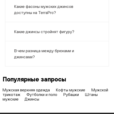
Какие фасоны мужских джинсов
доступны на TerraPro?
Какие джинсы стройнят фигуру?
В чем разница между брюками и
джинсами?
Популярные запросы
Мужская верхняя одежда
Кофты мужские
Мужской
трикотаж
Футболки и поло
Рубашки
Штаны
мужские
Джинсы