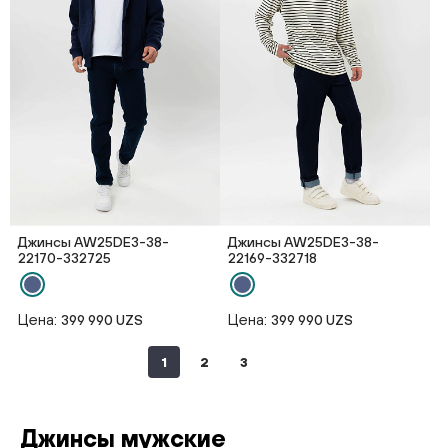
Джинсы AW25DE3-38-
Джинсы AW25DE3-38-
22170-332725
22169-332718
Цена:
Цена:
399 990 UZS
399 990 UZS
1
2
3
Джинсы мужские