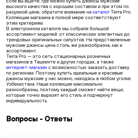
Если вы ищете, где можно купить джинсы мужские
высокого качества с хорошим составом и при этом по
разумной цене, обратите внимание на
каталог
Terra Pro.
Коллекции магазина в полной мере соответствуют
этим критериям.
В электронном каталоге мы собрали большой
ассортимент моделей: от классических элегантных до
трендовых оригинальных силуэтов. На представленные
мужские джинсы цена столь же разнообразна, как и
ассортимент.
Terra Pro — это сеть стационарных розничных
магазинов в Ташкенте и других городах, а также
интернет-магазин
с возможностью заказать доставку
по регионам. Поэтому купить идеальные и красивые
джинсы мужские у нас можно, находясь в любом уголке
Узбекистана. Наши коллекции максимально
разнообразны, поэтому каждый сможет найти вещи,
которые точно выразят его стиль и подчеркнут
индивидуальность.
Вопросы - Ответы