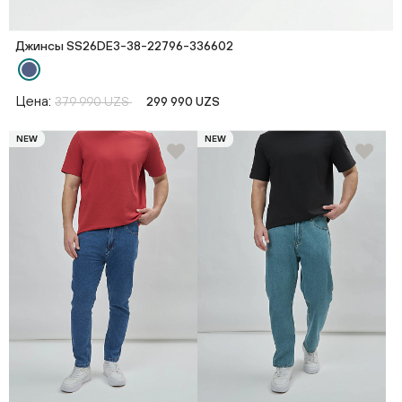
Джинсы SS26DE3-38-22796-336602
Цена:
379 990 UZS
299 990 UZS
NEW
NEW