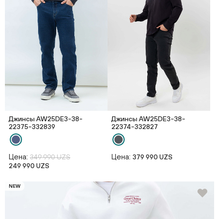
Джинсы AW25DE3-38-
Джинсы AW25DE3-38-
22375-332839
22374-332827
Цена:
Цена:
349 990 UZS
379 990 UZS
249 990 UZS
NEW