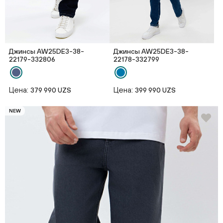
Джинсы AW25DE3-38-
Джинсы AW25DE3-38-
22179-332806
22178-332799
Цена:
Цена:
379 990 UZS
399 990 UZS
NEW