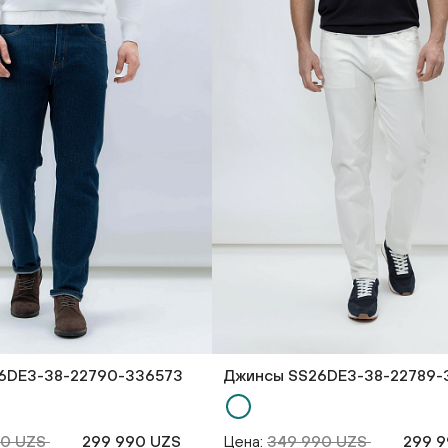
6DE3-38-22790-336573
Джинсы SS26DE3-38-22789-
90 UZS
299 990 UZS
Цена:
349 990 UZS
299 9