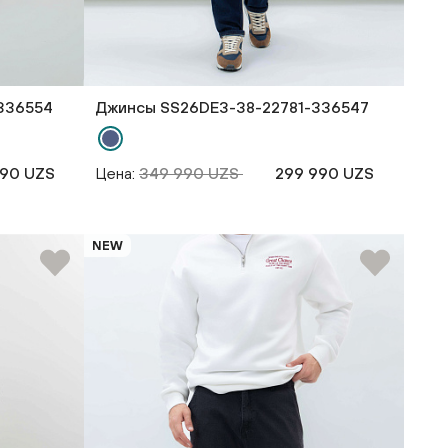
336554
Джинсы SS26DE3-38-22781-336547
990 UZS
Цена:
349 990 UZS
299 990 UZS
NEW