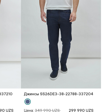
337210
Джинсы SS26DE3-38-22788-337204
90 UZS
Цена:
349 990 UZS
299 990 UZS