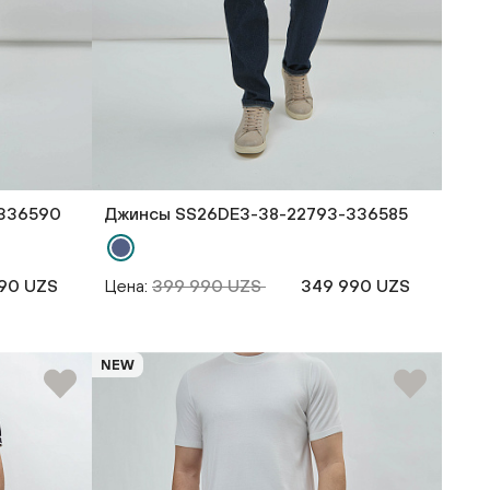
336590
Джинсы SS26DE3-38-22793-336585
90 UZS
Цена:
399 990 UZS
349 990 UZS
NEW