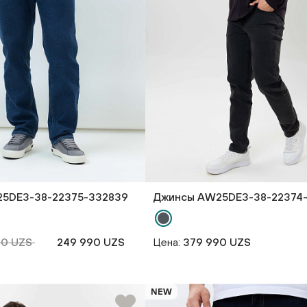
5DE3-38-22375-332839
Джинсы AW25DE3-38-22374
90 UZS
249 990 UZS
Цена:
379 990 UZS
NEW