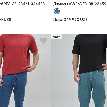
6DE3-38-23461-344483
Джинсы AW26DE3-38-23459
90 UZS
Цена:
349 990 UZS
NEW