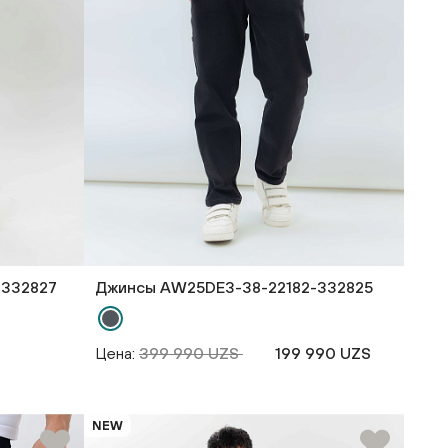
-332827
Джинсы AW25DE3-38-22182-332825
Цена:
399 990 UZS
199 990 UZS
NEW