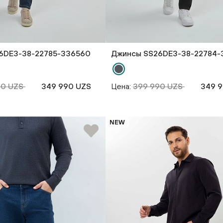
6DE3-38-22785-336560
Джинсы SS26DE3-38-22784-
90 UZS
349 990 UZS
Цена:
399 990 UZS
349 
NEW