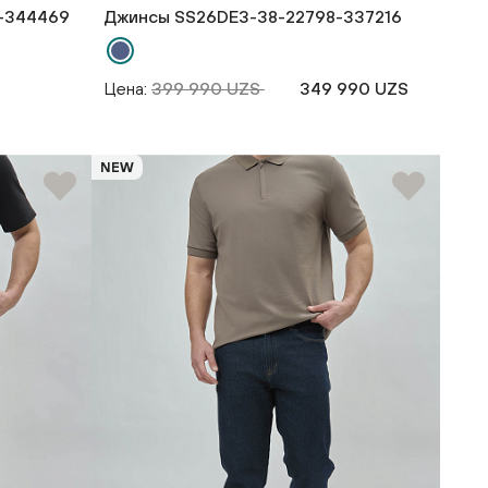
-344469
Джинсы SS26DE3-38-22798-337216
Цена:
399 990 UZS
349 990 UZS
NEW