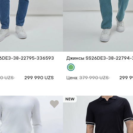
6DE3-38-22795-336593
Джинсы SS26DE3-38-22794-
90 UZS
299 990 UZS
Цена:
379 990 UZS
299 9
NEW