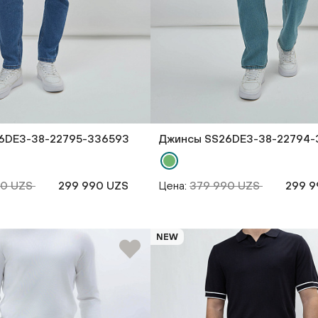
6DE3-38-22795-336593
Джинсы SS26DE3-38-22794-
90 UZS
299 990 UZS
Цена:
379 990 UZS
299 9
NEW