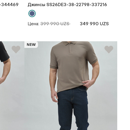
-344469
Джинсы SS26DE3-38-22798-337216
Цена:
399 990 UZS
349 990 UZS
NEW