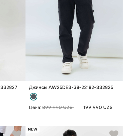
-332827
Джинсы AW25DE3-38-22182-332825
Цена:
399 990 UZS
199 990 UZS
NEW