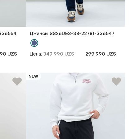
336554
Джинсы SS26DE3-38-22781-336547
990 UZS
Цена:
349 990 UZS
299 990 UZS
NEW