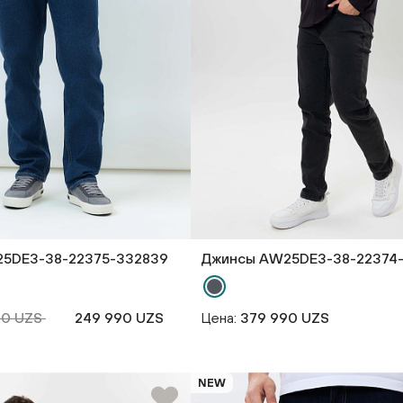
5DE3-38-22375-332839
Джинсы AW25DE3-38-22374
90 UZS
249 990 UZS
Цена:
379 990 UZS
NEW