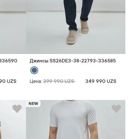
336590
Джинсы SS26DE3-38-22793-336585
90 UZS
Цена:
399 990 UZS
349 990 UZS
NEW