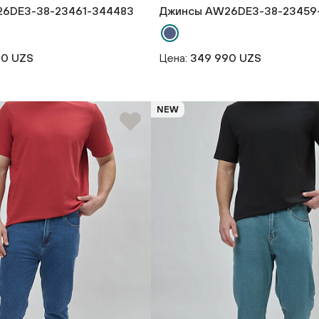
6DE3-38-23461-344483
Джинсы AW26DE3-38-23459
90 UZS
Цена:
349 990 UZS
NEW