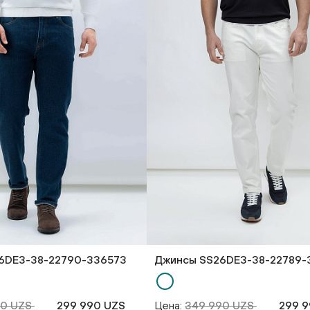
6DE3-38-22790-336573
Джинсы SS26DE3-38-22789-
90 UZS
299 990 UZS
Цена:
349 990 UZS
299 9