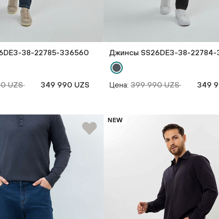
6DE3-38-22785-336560
Джинсы SS26DE3-38-22784-
90 UZS
349 990 UZS
Цена:
399 990 UZS
349 
NEW