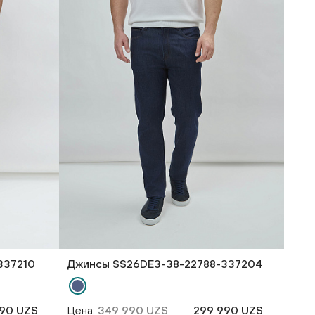
337210
Джинсы SS26DE3-38-22788-337204
90 UZS
Цена:
349 990 UZS
299 990 UZS