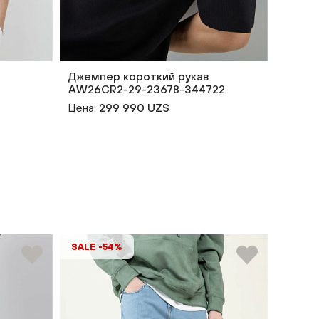
Джемпер короткий рукав
Джемп
AW26CR2-29-23678-344722
AW26C
Цена:
299 990 UZS
Цена:
SALE -54%