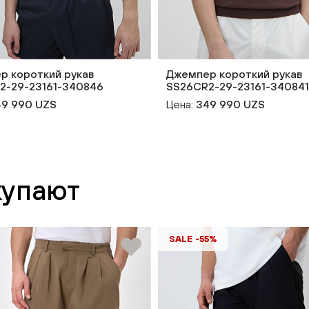
р короткий рукав
Джемпер короткий рукав
2-29-23161-340846
SS26CR2-29-23161-340841
9 990 UZS
Цена:
349 990 UZS
купают
SALE -55%