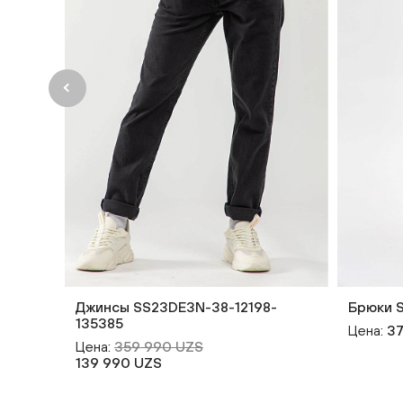
Джинсы SS23DE3N-38-12198-
Брюки S
135385
Цена:
37
Цена:
359 990 UZS
139 990 UZS