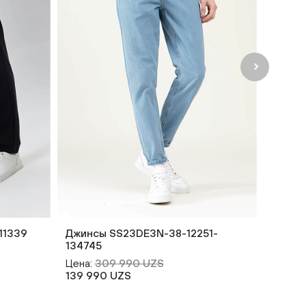
11339
Джинсы SS23DE3N-38-12251-
134745
Цена:
309 990 UZS
139 990 UZS