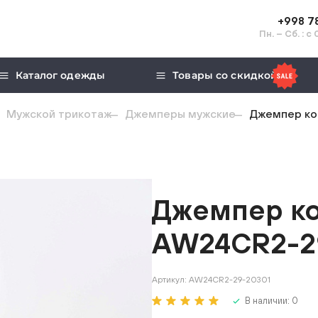
+998 7
Пн. – Сб. : с
Каталог одежды
Товары со скидкой
Мужской трикотаж
Джемперы мужские
Джемпер ко
Джемпер ко
AW24CR2-2
Артикул:
AW24CR2-29-20301
В наличии:
0