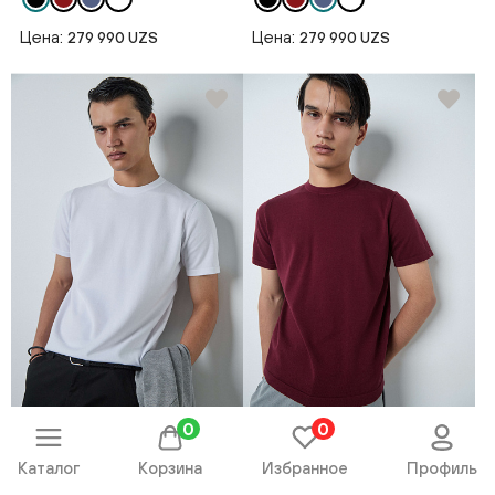
Цена:
Цена:
279 990 UZS
279 990 UZS
0
0
Джемпер короткий рукав
Джемпер короткий рукав
AW26CR2-29-23262-342368
AW26CR2-29-23262-342373
Каталог
Корзина
Избранное
Профиль