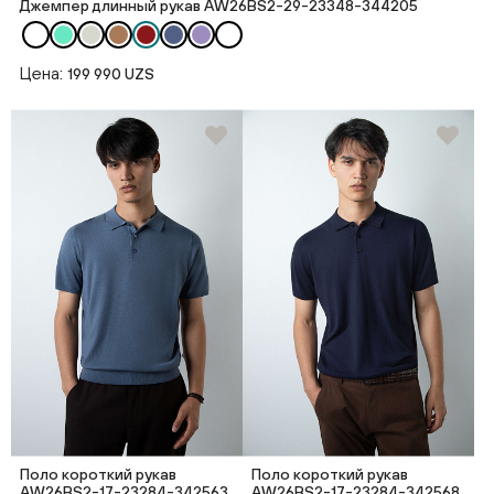
Джемпер длинный рукав AW26BS2-29-23348-344205
Цена:
199 990 UZS
Поло короткий рукав
Поло короткий рукав
AW26BS2-17-23284-342563
AW26BS2-17-23284-342568