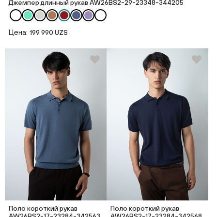
Джемпер длинный рукав AW26BS2-29-23348-344205
Цена:
199 990 UZS
Поло короткий рукав
Поло короткий рукав
AW26BS2-17-23284-342563
AW26BS2-17-23284-342568