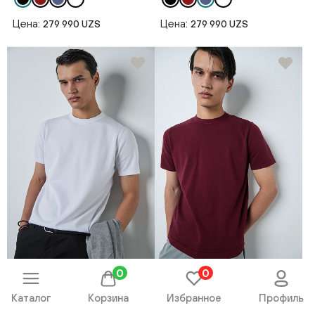
Цена:
Цена:
279 990 UZS
279 990 UZS
0
0
Джемпер короткий рукав
Джемпер короткий рукав
AW26CR2-29-23262-342368
AW26CR2-29-23262-342373
Каталог
Корзина
Избранное
Профиль