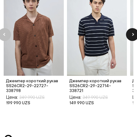
Джемпер короткий рукав
Джемпер короткий рукав
Д
SS26CR2-29-22727-
SS26CR2-29-22714-
S
338798
338721
3
Цена:
Цена:
Ц
349 990 UZS
349 990 UZS
199 990 UZS
149 990 UZS
14