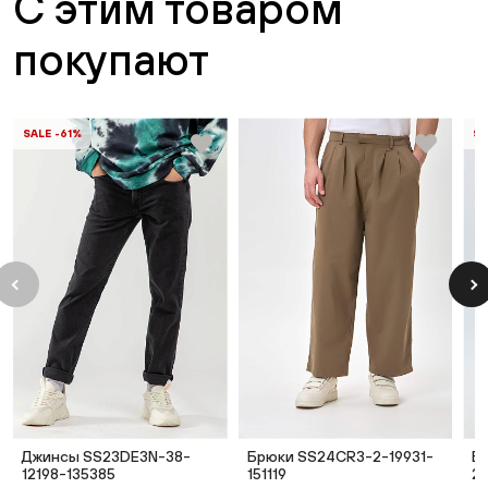
С этим товаром
покупают
SALE -61%
SA
Джинсы SS23DE3N-38-
Брюки SS24CR3-2-19931-
Б
12198-135385
151119
21