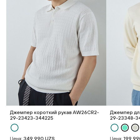
Джемпер короткий рукав AW26CR2-
Джемпер дл
29-23423-344225
29-23348-3
Цена:
349 990 UZS
Цена:
199 99