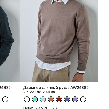
26BS2-
Джемпер длинный рукав AW26BS2-
29-23348-344180
Цена:
199 990 UZS