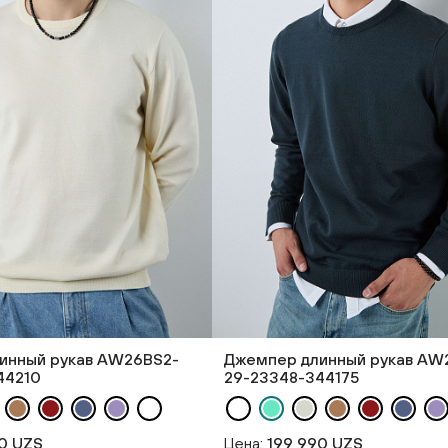
инный рукав AW26BS2-
Джемпер длинный рукав AW
44210
29-23348-344175
0 UZS
Цена:
199 990 UZS