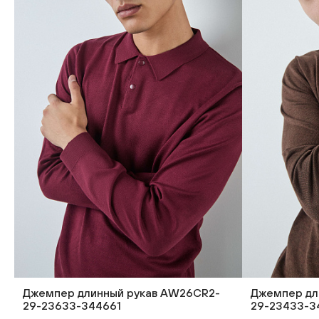
Джемпер длинный рукав AW26CR2-
Джемпер дл
29-23633-344661
29-23433-3