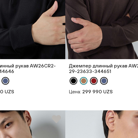
инный рукав AW26CR2-
Джемпер длинный рукав AW
44646
29-23633-344651
90 UZS
Цена:
299 990 UZS