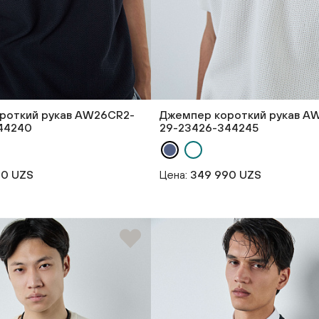
роткий рукав AW26CR2-
Джемпер короткий рукав A
44240
29-23426-344245
90 UZS
Цена:
349 990 UZS