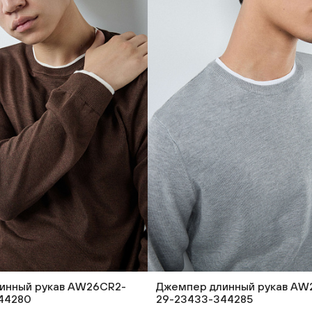
инный рукав AW26CR2-
Джемпер длинный рукав AW
44280
29-23433-344285