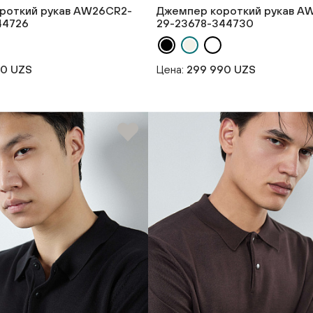
роткий рукав AW26CR2-
Джемпер короткий рукав A
44726
29-23678-344730
90 UZS
Цена:
299 990 UZS